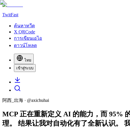
TwitFast
ค้นหาทวีต
X QRCode
การเขียนเอไอ
ดาวน์โหลด
ไทย
เข้าสู่ระบบ
阿西_出海
· @
axichuhai
MCP 正在重新定义 AI 的能力，而 
理。 结果让我对自动化有了全新认识。 我