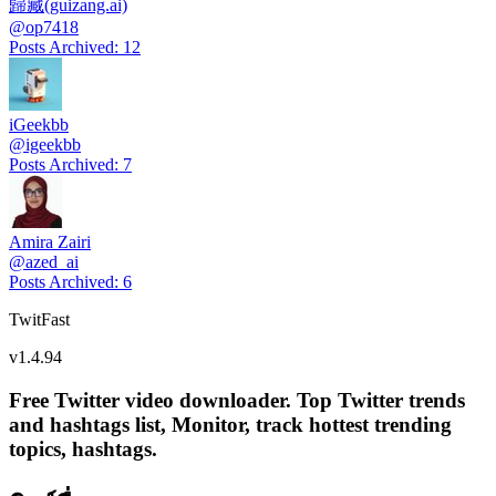
歸藏(guizang.ai)
@
op7418
Posts Archived
:
12
iGeekbb
@
igeekbb
Posts Archived
:
7
Amira Zairi
@
azed_ai
Posts Archived
:
6
TwitFast
v
1.4.94
Free Twitter video downloader. Top Twitter trends
and hashtags list, Monitor, track hottest trending
topics, hashtags.