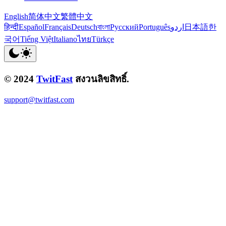
English
简体中文
繁體中文
हिन्दी
Español
Français
Deutsch
বাংলা
Русский
Português
اردو
日本語
한
국어
Tiếng Việt
Italiano
ไทย
Türkçe
© 2024
TwitFast
สงวนลิขสิทธิ์.
support@twitfast.com