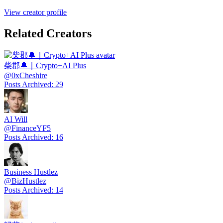
View creator profile
Related Creators
柴郡🔔｜Crypto+AI Plus
@
0xCheshire
Posts Archived
:
29
AI Will
@
FinanceYF5
Posts Archived
:
16
Business Hustlez
@
BizHustlez
Posts Archived
:
14