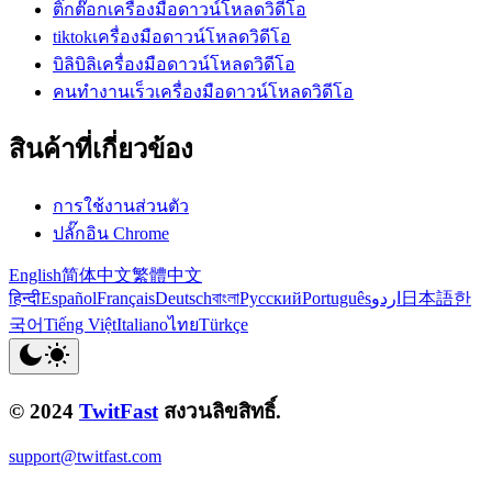
ติ๊กต๊อกเครื่องมือดาวน์โหลดวิดีโอ
tiktokเครื่องมือดาวน์โหลดวิดีโอ
บิลิบิลิเครื่องมือดาวน์โหลดวิดีโอ
คนทำงานเร็วเครื่องมือดาวน์โหลดวิดีโอ
สินค้าที่เกี่ยวข้อง
การใช้งานส่วนตัว
ปลั๊กอิน Chrome
English
简体中文
繁體中文
हिन्दी
Español
Français
Deutsch
বাংলা
Русский
Português
اردو
日本語
한
국어
Tiếng Việt
Italiano
ไทย
Türkçe
© 2024
TwitFast
สงวนลิขสิทธิ์.
support@twitfast.com