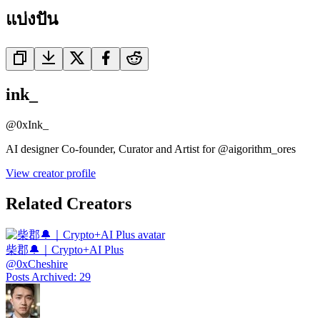
แบ่งปัน
ink_
@
0xInk_
AI designer Co-founder, Curator and Artist for @aigorithm_ores
View creator profile
Related Creators
柴郡🔔｜Crypto+AI Plus
@
0xCheshire
Posts Archived
:
29