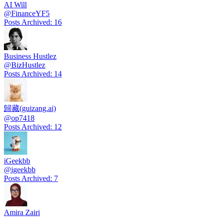
AI Will
@
FinanceYF5
Posts Archived
:
16
Business Hustlez
@
BizHustlez
Posts Archived
:
14
歸藏(guizang.ai)
@
op7418
Posts Archived
:
12
iGeekbb
@
igeekbb
Posts Archived
:
7
Amira Zairi