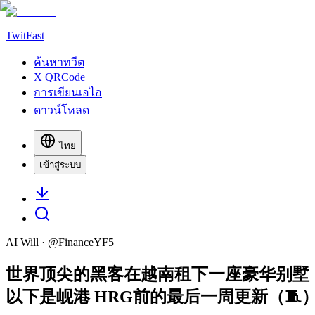
TwitFast
ค้นหาทวีต
X QRCode
การเขียนเอไอ
ดาวน์โหลด
ไทย
เข้าสู่ระบบ
AI Will
· @
FinanceYF5
世界顶尖的黑客在越南租下一座豪华别墅，连续 
以下是岘港 HRG前的最后一周更新（🧵