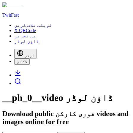
TwitFast
ٹویٹس تلاش کریں
X QRCode
عی تحریر
ڈاؤن لوڈر
اردو
لاگ ان
__ph_0__video ڈاؤن لوڈر
Download public فوری کارکن videos and
images online for free