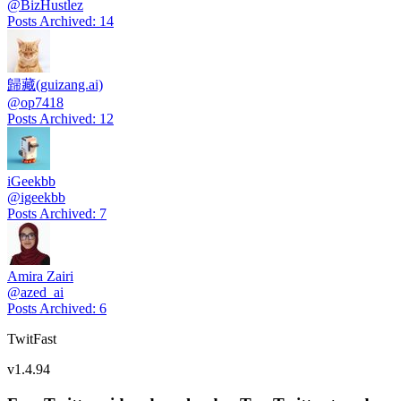
@
BizHustlez
Posts Archived
:
14
歸藏(guizang.ai)
@
op7418
Posts Archived
:
12
iGeekbb
@
igeekbb
Posts Archived
:
7
Amira Zairi
@
azed_ai
Posts Archived
:
6
TwitFast
v
1.4.94