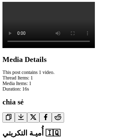
Media Details
This post contains 1 video.
Thread Items
:
1
Media Items
:
1
Duration:
16
s
chia sẻ
أُميـة التكريتي 🇮🇶