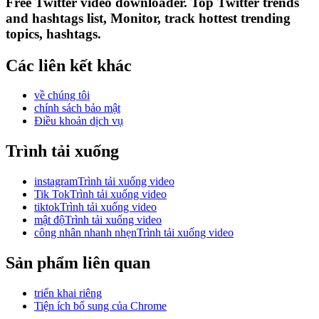
Free Twitter video downloader. Top Twitter trends
and hashtags list, Monitor, track hottest trending
topics, hashtags.
Các liên kết khác
về chúng tôi
chính sách bảo mật
Điều khoản dịch vụ
Trình tải xuống
instagramTrình tải xuống video
Tik TokTrình tải xuống video
tiktokTrình tải xuống video
mật độTrình tải xuống video
công nhân nhanh nhẹnTrình tải xuống video
Sản phẩm liên quan
triển khai riêng
Tiện ích bổ sung của Chrome