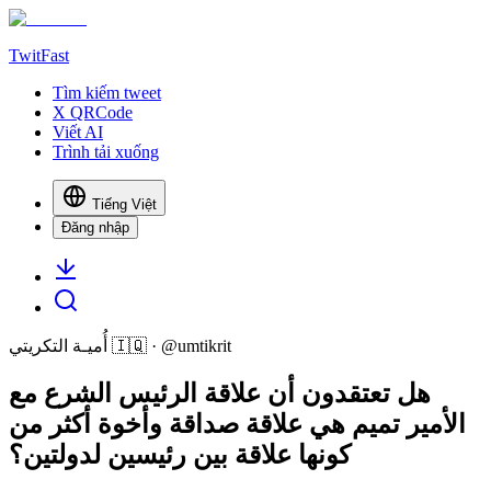
TwitFast
Tìm kiếm tweet
X QRCode
Viết AI
Trình tải xuống
Tiếng Việt
Đăng nhập
أُميـة التكريتي 🇮🇶
· @
umtikrit
هل تعتقدون أن علاقة الرئيس الشرع مع
الأمير تميم هي علاقة صداقة وأخوة أكثر من
كونها علاقة بين رئيسين لدولتين؟