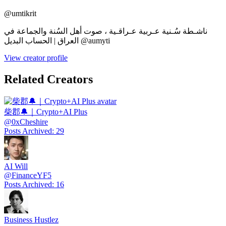
@
umtikrit
ناشـطة سُـنية عـربية عـراقـية ، صوت أهل السُنة والجماعة في
العراق | الحساب البديل @aumyti
View creator profile
Related Creators
柴郡🔔｜Crypto+AI Plus
@
0xCheshire
Posts Archived
:
29
AI Will
@
FinanceYF5
Posts Archived
:
16
Business Hustlez