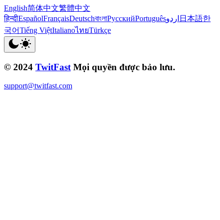
English
简体中文
繁體中文
हिन्दी
Español
Français
Deutsch
বাংলা
Русский
Português
اردو
日本語
한
국어
Tiếng Việt
Italiano
ไทย
Türkçe
© 2024
TwitFast
Mọi quyền được bảo lưu.
support@twitfast.com