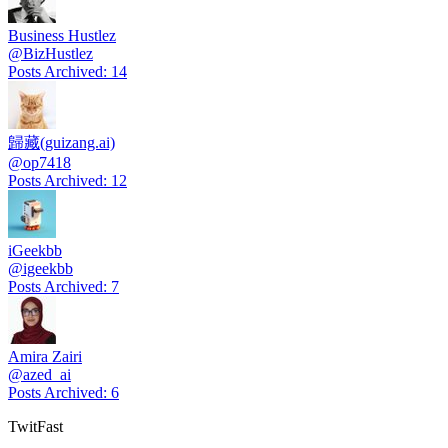
Business Hustlez
@
BizHustlez
Posts Archived
:
14
歸藏(guizang.ai)
@
op7418
Posts Archived
:
12
iGeekbb
@
igeekbb
Posts Archived
:
7
Amira Zairi
@
azed_ai
Posts Archived
:
6
TwitFast