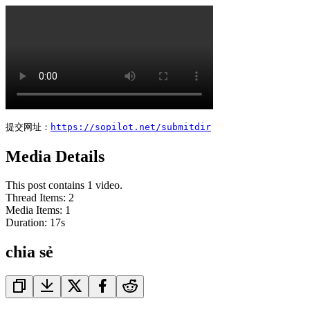
提交网址：
https://sopilot.net/submitdir
Media Details
This post contains 1 video.
Thread Items
:
2
Media Items
:
1
Duration:
17
s
chia sẻ