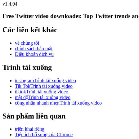
v
1.4.94
Free Twitter video downloader. Top Twitter trends and 
Các liên kết khác
về chúng tôi
chính sách bảo mật
Điều khoản dịch vụ
Trình tải xuống
instagramTrình tải xuống video
Tik TokTrình tải xuống video
tiktokTrình tải xuống video
mật độTrình tải xuống video
công nhân nhanh nhẹnTrình tải xuống video
Sản phẩm liên quan
triển khai riêng
Tiện ích bổ sung của Chrome