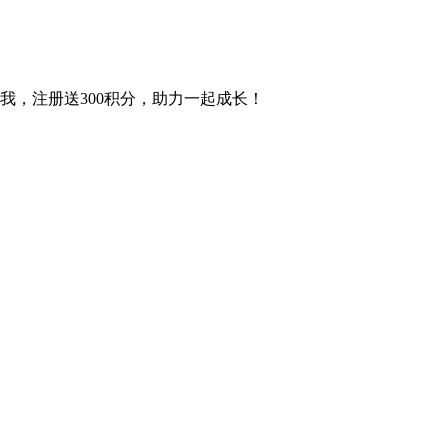
实现5x社媒增长 关注我，注册送300积分，助力一起成长！