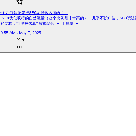
一个导航站还能把SEO玩得这么溜的！！

量是靠 SEO优化获得的自然流量（这个比例是非常高的），几乎不投广告，SEO玩法
径结构，彻底被这套“搜索聚合 + 工具页 +
10:55 AM · May 7, 2025
7