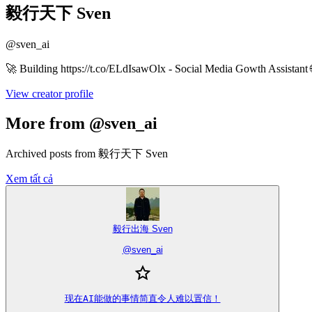
毅行天下 Sven
@
sven_ai
🚀 Building https://t.co/ELdIsawOlx - Social Me
View creator profile
More from @sven_ai
Archived posts from 毅行天下 Sven
Xem tất cả
毅行出海 Sven
@
sven_ai
现在AI能做的事情简直令人难以置信！
