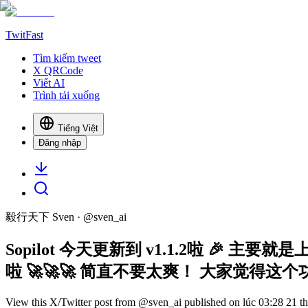
TwitFast
Tìm kiếm tweet
X QRCode
Viết AI
Trình tải xuống
Tiếng Việt
Đăng nhập
毅行天下 Sven
· @
sven_ai
Sopilot 今天更新到 v1.1.2啦 🎉 
啦 🚀🚀🚀 简直不要太爽！ 大家觉得这个
View this X/Twitter post from @sven_ai published on lúc 03:28 21 thá