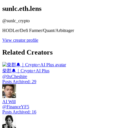
sunlc.eth.lens
@
sunlc_crypto
HODLer/Defi Farmer/Quant/Arbitrager
View creator profile
Related Creators
柴郡🔔｜Crypto+AI Plus
@
0xCheshire
Posts Archived
:
29
AI Will
@
FinanceYF5
Posts Archived
:
16