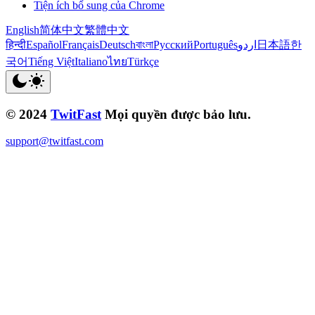
Tiện ích bổ sung của Chrome
English
简体中文
繁體中文
हिन्दी
Español
Français
Deutsch
বাংলা
Русский
Português
اردو
日本語
한
국어
Tiếng Việt
Italiano
ไทย
Türkçe
© 2024
TwitFast
Mọi quyền được bảo lưu.
support@twitfast.com