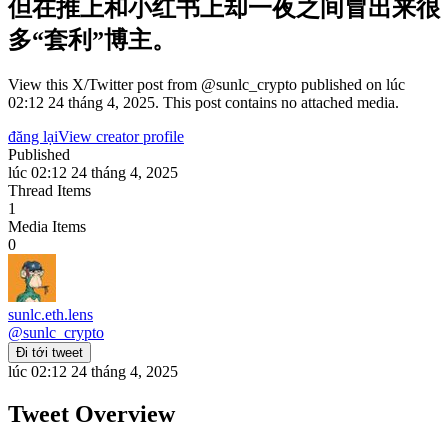
但在推上和小红书上却一夜之间冒出来很
多“套利”博主。
View this X/Twitter post from @sunlc_crypto published on lúc
02:12 24 tháng 4, 2025. This post contains no attached media.
đăng lại
View creator profile
Published
lúc 02:12 24 tháng 4, 2025
Thread Items
1
Media Items
0
sunlc.eth.lens
@
sunlc_crypto
Đi tới tweet
lúc 02:12 24 tháng 4, 2025
Tweet Overview