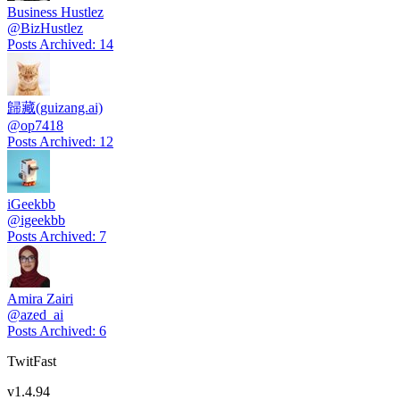
Business Hustlez
@
BizHustlez
Posts Archived
:
14
歸藏(guizang.ai)
@
op7418
Posts Archived
:
12
iGeekbb
@
igeekbb
Posts Archived
:
7
Amira Zairi
@
azed_ai
Posts Archived
:
6
TwitFast
v
1.4.94