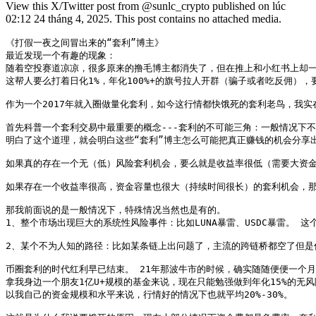
View this X/Twitter post from @sunlc_crypto published on lúc
02:12 24 tháng 4, 2025. This post contains no attached media.
《打假一夜之间冒出来的“套利”博主》

最近发现一个有趣的现象：

随着空投赛道凉凉，很多原来的撸毛博主都消失了，但在推上和小红书上却一夜
这帮人要么打着日化1%，年化100%+的旗号拉人开群（骗子或者吃反佣），
作为一个2017年就入圈做量化套利，如今这行情都快饿死的套利老鸟，我实
首先科普一个套利交易中最重要的概念---套利的不可能三角：一般情况下
明白了这个道理，就会明白这些“套利”博主怎么可能把真正赚钱的机会分享
如果真的存在一个无（低）风险套利机会，要么就是收益率很低（需要大资金
如果存在一个收益率很高，资金容量也很大（持续时间很长）的套利机会，那
那我前面说的是一般情况下，特殊情况当然也是有的。

1、整个市场出现巨大的系统性风险事件：比如LUNA暴雷、USDC暴雷。
2、某个不为人知的路径：比如某条链上出问题了，主流的跨链桥都空了但是
币圈套利的时代红利早已结束。 21年那波牛市的时候，确实随随便便一个月做
拿我身边一个朋友1亿U+规模的基金来说，现在只能勉强做到年化15%的无风
以我自己的资金规模和水平来说，行情好的情况下也就平均20%-30%。
