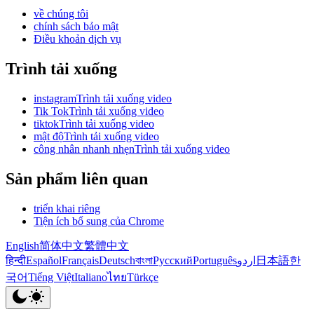
về chúng tôi
chính sách bảo mật
Điều khoản dịch vụ
Trình tải xuống
instagramTrình tải xuống video
Tik TokTrình tải xuống video
tiktokTrình tải xuống video
mật độTrình tải xuống video
công nhân nhanh nhẹnTrình tải xuống video
Sản phẩm liên quan
triển khai riêng
Tiện ích bổ sung của Chrome
English
简体中文
繁體中文
हिन्दी
Español
Français
Deutsch
বাংলা
Русский
Português
اردو
日本語
한
국어
Tiếng Việt
Italiano
ไทย
Türkçe