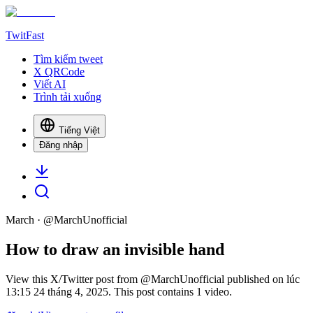
TwitFast
Tìm kiếm tweet
X QRCode
Viết AI
Trình tải xuống
Tiếng Việt
Đăng nhập
March
· @
MarchUnofficial
How to draw an invisible hand
View this X/Twitter post from @MarchUnofficial published on lúc
13:15 24 tháng 4, 2025. This post contains 1 video.