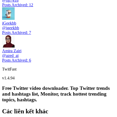
@
op7418
Posts Archived
:
12
iGeekbb
@
igeekbb
Posts Archived
:
7
Amira Zairi
@
azed_ai
Posts Archived
:
6
TwitFast
v
1.4.94
Free Twitter video downloader. Top Twitter trends
and hashtags list, Monitor, track hottest trending
topics, hashtags.
Các liên kết khác