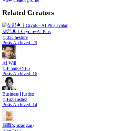
View creator profile
Related Creators
柴郡🔔｜Crypto+AI Plus
@
0xCheshire
Posts Archived
:
29
AI Will
@
FinanceYF5
Posts Archived
:
16
Business Hustlez
@
BizHustlez
Posts Archived
:
14
歸藏(guizang.ai)