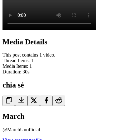
Media Details
This post contains 1 video.
Thread Items
:
1
Media Items
:
1
Duration:
30
s
chia sẻ
March
@
MarchUnofficial