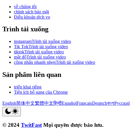
về chúng tôi
chính sách bảo mật
Điều khoản dịch vụ
Trình tải xuống
instagramTrình tải xuống video
Tik TokTrình tải xuống video
tiktokTrình tải xuống video
mật độTrình tải xuống video
công nhân nhanh nhẹnTrình tải xuống video
Sản phẩm liên quan
triển khai riêng
Tiện ích bổ sung của Chrome
English
简体中文
繁體中文
हिन्दी
Español
Français
Deutsch
বাংলা
Русски
© 2024
TwitFast
Mọi quyền được bảo lưu.