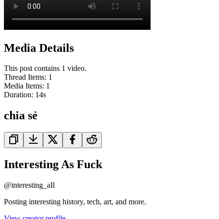
Media Details
This post contains 1 video.
Thread Items
:
1
Media Items
:
1
Duration:
14
s
chia sẻ
Interesting As Fuck
@
interesting_aIl
Posting interesting history, tech, art, and more.
View creator profile