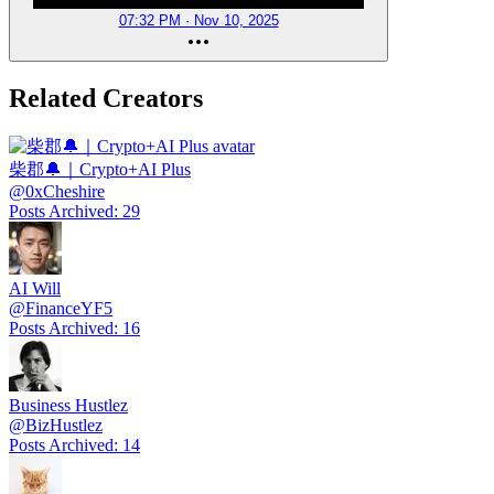
07:32 PM · Nov 10, 2025
Related Creators
柴郡🔔｜Crypto+AI Plus
@
0xCheshire
Posts Archived
:
29
AI Will
@
FinanceYF5
Posts Archived
:
16
Business Hustlez
@
BizHustlez
Posts Archived
:
14