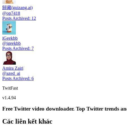
歸藏(guizang.ai)
@
op7418
Posts Archived
:
12
iGeekbb
@
igeekbb
Posts Archived
:
7
Amira Zairi
@
azed_ai
Posts Archived
:
6
TwitFast
v
1.4.94
Free Twitter video downloader. Top Twitter trends and 
Các liên kết khác