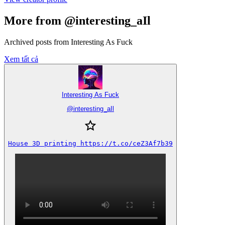
More from @interesting_aIl
Archived posts from Interesting As Fuck
Xem tất cả
Interesting As Fuck
@
interesting_aIl
House 3D printing https://t.co/ceZ3Af7b39