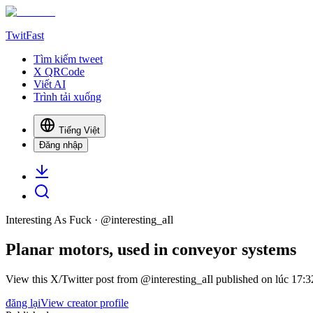
TwitFast
Tìm kiếm tweet
X QRCode
Viết AI
Trình tải xuống
Tiếng Việt
Đăng nhập
Interesting As Fuck
· @
interesting_aIl
Planar motors, used in conveyor systems
View this X/Twitter post from @interesting_aIl published on lúc 17:32
đăng lại
View creator profile