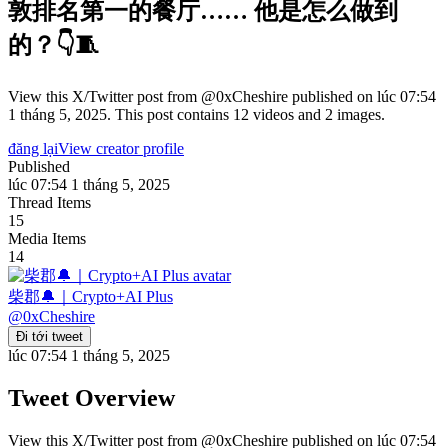
敦排名第一的餐厅…… 他是怎么做到
的？👇🧵
View this X/Twitter post from @0xCheshire published on lúc 07:54
1 tháng 5, 2025. This post contains 12 videos and 2 images.
đăng lại
View creator profile
Published
lúc 07:54 1 tháng 5, 2025
Thread Items
15
Media Items
14
柴郡🔔｜Crypto+AI Plus
@
0xCheshire
Đi tới tweet
lúc 07:54 1 tháng 5, 2025
Tweet Overview
View this X/Twitter post from @0xCheshire published on lúc 07:54