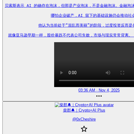
贝索斯表示 AI 的确存在泡沫，但那是产业泡沫，不是金融泡沫。金融泡
哪怕企业破产，AI 留下的基础设施仍会推动社会
他认为当前处于“混乱而美丽”的阶段，过度投资反而是创
就像亚马逊早期一样，股价暴跌不代表公司失败，市场与现实常常背离。 https
03:36 AM · Nov 4, 2025
柴郡🔔｜Crypto+AI Plus
@
0xCheshire