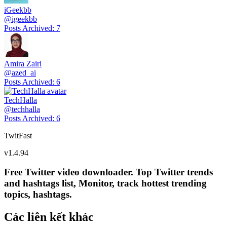
iGeekbb
@
igeekbb
Posts Archived
:
7
Amira Zairi
@
azed_ai
Posts Archived
:
6
TechHalla
@
techhalla
Posts Archived
:
6
TwitFast
v
1.4.94
Free Twitter video downloader. Top Twitter trends
and hashtags list, Monitor, track hottest trending
topics, hashtags.
Các liên kết khác