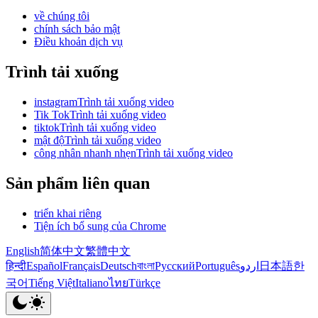
về chúng tôi
chính sách bảo mật
Điều khoản dịch vụ
Trình tải xuống
instagramTrình tải xuống video
Tik TokTrình tải xuống video
tiktokTrình tải xuống video
mật độTrình tải xuống video
công nhân nhanh nhẹnTrình tải xuống video
Sản phẩm liên quan
triển khai riêng
Tiện ích bổ sung của Chrome
English
简体中文
繁體中文
हिन्दी
Español
Français
Deutsch
বাংলা
Русский
Português
اردو
日本語
한
국어
Tiếng Việt
Italiano
ไทย
Türkçe