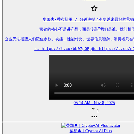
史蒂夫·乔布斯用 7 分钟讲授了有史以来最好的营销
营销的核心不是讲产品，而是传递“我们是谁、我们相信
企业无法指望人们记住参数、功能、性能对比。世界信息嘈杂，消费者只会
-… https://t.co/bb07pOEg6u https://t.co/n
05:14 AM · Nov 8, 2025
1
柴郡🔔｜Crypto+AI Plus