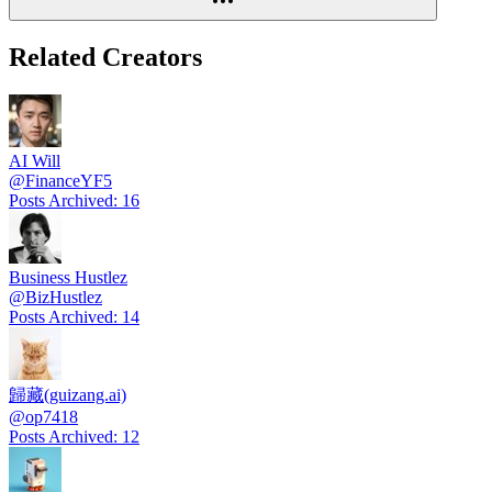
Related Creators
AI Will
@
FinanceYF5
Posts Archived
:
16
Business Hustlez
@
BizHustlez
Posts Archived
:
14
歸藏(guizang.ai)
@
op7418
Posts Archived
:
12