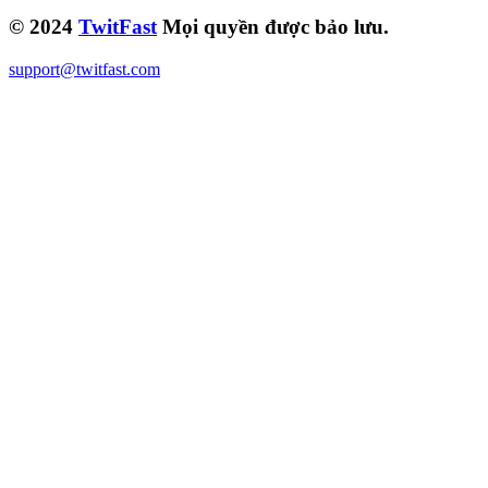
© 2024
TwitFast
Mọi quyền được bảo lưu.
support@twitfast.com