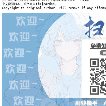
中文翻译版本，原文来自timjcarden。

Copyright to original author. Will remove if any offens