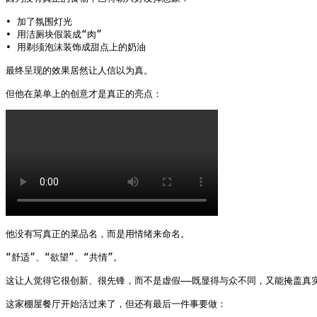
• 加了氛围灯光

• 用洁厕块假装成“肉”

• 用剃须泡沫装饰成甜点上的奶油

最终呈现的效果居然让人信以为真。

但他在菜单上的创意才是真正的亮点： 
他没有写真正的菜品名，而是用情绪来命名。

“舒适”、“欲望”、“共情”。

这让人觉得它很创新、很先锋，而不是虚假——既显得与众不同，又能掩盖真实
这家棚屋餐厅开始活过来了，但还有最后一件事要做： 