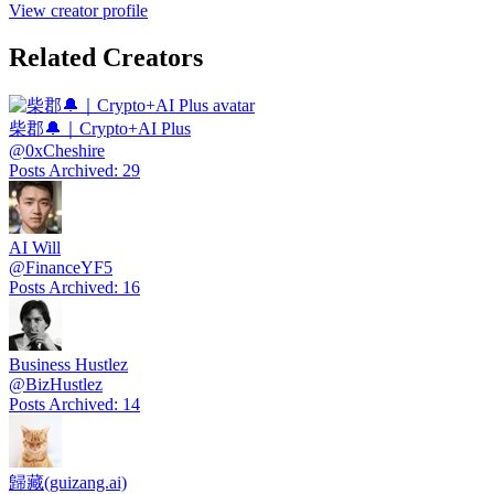
View creator profile
Related Creators
柴郡🔔｜Crypto+AI Plus
@
0xCheshire
Posts Archived
:
29
AI Will
@
FinanceYF5
Posts Archived
:
16
Business Hustlez
@
BizHustlez
Posts Archived
:
14
歸藏(guizang.ai)