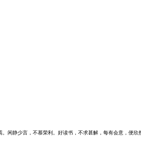
焉。闲静少言，不慕荣利。好读书，不求甚解，每有会意，便欣