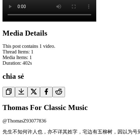
Media Details
This post contains 1 video.
Thread Items
:
1
Media Items
:
1
Duration:
402
s
chia sẻ
Thomas For Classic Music
@
ThomasZ93077836
先生不知何许人也，亦不详其姓字，宅边有五柳树，因以为号