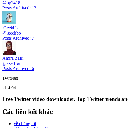
@
op7418
Posts Archived
:
12
iGeekbb
@
igeekbb
Posts Archived
:
7
Amira Zairi
@
azed_ai
Posts Archived
:
6
TwitFast
v
1.4.94
Free Twitter video downloader. Top Twitter trends and 
Các liên kết khác
về chúng tôi