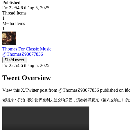
Published
lúc 22:54 6 tháng 5, 2025
Thread Items
1
Media Items
1
Thomas For Classic Music
@
ThomasZ93077836
Đi tới tweet
lúc 22:54 6 tháng 5, 2025
Tweet Overview
View this X/Twitter post from @ThomasZ93077836 published on lúc 2
老唱片：乔治·赛尔指挥克利夫兰交响乐团，演奏德沃夏克《第八交响曲》的第