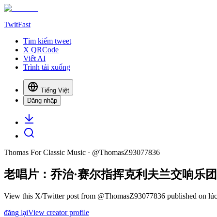
TwitFast
Tìm kiếm tweet
X QRCode
Viết AI
Trình tải xuống
Tiếng Việt
Đăng nhập
Thomas For Classic Music
· @
ThomasZ93077836
老唱片：乔治·赛尔指挥克利夫兰交响乐团
View this X/Twitter post from @ThomasZ93077836 published on lúc 2
đăng lại
View creator profile