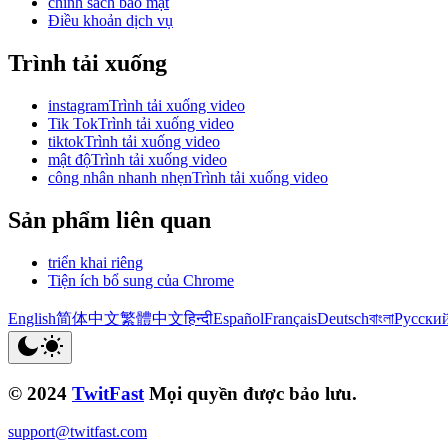
chính sách bảo mật
Điều khoản dịch vụ
Trình tải xuống
instagramTrình tải xuống video
Tik TokTrình tải xuống video
tiktokTrình tải xuống video
mật độTrình tải xuống video
công nhân nhanh nhẹnTrình tải xuống video
Sản phẩm liên quan
triển khai riêng
Tiện ích bổ sung của Chrome
English
简体中文
繁體中文
हिन्दी
Español
Français
Deutsch
বাংলা
Русски
© 2024
TwitFast
Mọi quyền được bảo lưu.
support@twitfast.com