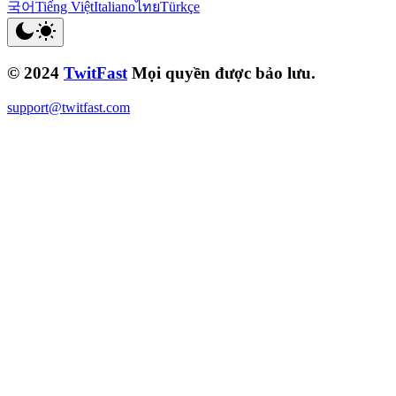
국어
Tiếng Việt
Italiano
ไทย
Türkçe
© 2024
TwitFast
Mọi quyền được bảo lưu.
support@twitfast.com