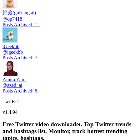
歸藏(guizang.ai)
@
op7418
Posts Archived
:
12
iGeekbb
@
igeekbb
Posts Archived
:
7
Amira Zairi
@
azed_ai
Posts Archived
:
6
TwitFast
v
1.4.94
Free Twitter video downloader. Top Twitter trends
and hashtags list, Monitor, track hottest trending
topics, hashtags.