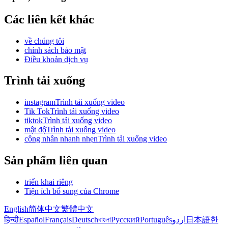
Các liên kết khác
về chúng tôi
chính sách bảo mật
Điều khoản dịch vụ
Trình tải xuống
instagramTrình tải xuống video
Tik TokTrình tải xuống video
tiktokTrình tải xuống video
mật độTrình tải xuống video
công nhân nhanh nhẹnTrình tải xuống video
Sản phẩm liên quan
triển khai riêng
Tiện ích bổ sung của Chrome
English
简体中文
繁體中文
हिन्दी
Español
Français
Deutsch
বাংলা
Русский
Português
اردو
日本語
한