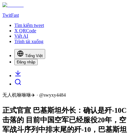
TwitFast
Tìm kiếm tweet
X QRCode
Viết AI
Trình tải xuống
Tiếng Việt
Đăng nhập
无人机咻咻咻✈️
· @
swyxy4484
正式官宣 巴基斯坦外长：确认是歼-10C
击落的 目前中国空军已经服役20年，空
军战斗序列中排末尾的歼-10，巴基斯坦