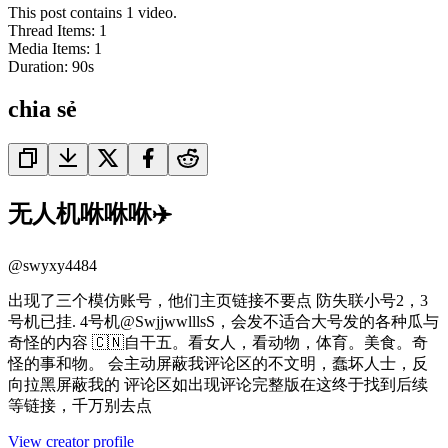
This post contains 1 video.
Thread Items
:
1
Media Items
:
1
Duration:
90
s
chia sẻ
无人机咻咻咻✈️
@
swyxy4484
出现了三个模仿账号，他们主页链接不要点 防失联小号2，3
号机已挂. 4号机@SwjjwwlllsS，会发不适合大号发的各种瓜与
奇怪的内容 🇨🇳自干五。看女人，看动物，体育。美食。奇
怪的事和物。 会主动屏蔽我评论区的不文明，蠢坏人士，反
向拉黑屏蔽我的 评论区如出现评论完整版在这终于找到后续
等链接，千万别去点
View creator profile