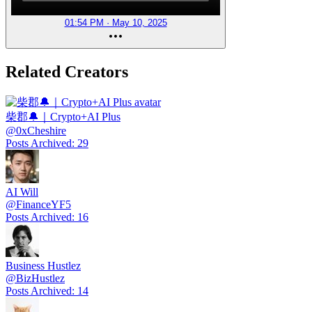
01:54 PM · May 10, 2025
Related Creators
柴郡🔔｜Crypto+AI Plus
@
0xCheshire
Posts Archived
:
29
AI Will
@
FinanceYF5
Posts Archived
:
16
Business Hustlez
@
BizHustlez
Posts Archived
:
14