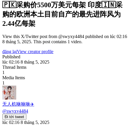
🇵🇰采购价5500万美元每架 印度🇮🇳采
购的欧洲本土目前自产的最先进阵风为
2.44亿每架
View this X/Twitter post from @swyxy4484 published on lúc 02:16
8 tháng 5, 2025. This post contains 1 video.
đăng lại
View creator profile
Published
lúc 02:16 8 tháng 5, 2025
Thread Items
1
Media Items
1
无人机咻咻咻✈️
@
swyxy4484
Đi tới tweet
lúc 02:16 8 tháng 5, 2025