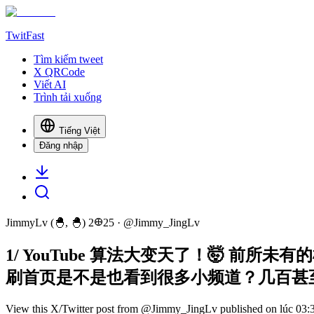
TwitFast
Tìm kiếm tweet
X QRCode
Viết AI
Trình tải xuống
Tiếng Việt
Đăng nhập
JimmyLv (🐣, 🐣) 2𐃏25
· @
Jimmy_JingLv
1/ YouTube 算法大变天了！🤯 前
刷首页是不是也看到很多小频道？几百甚至几
View this X/Twitter post from @Jimmy_JingLv published on lúc 03:31