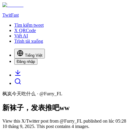
TwitFast
Tìm kiếm tweet
X QRCode
Viết AI
Trình tải xuống
Tiếng Việt
Đăng nhập
枫岚今天吃什么
· @
Furry_FL
新袜子，发表推吧ww
View this X/Twitter post from @Furry_FL published on lúc 05:28
10 tháng 9, 2025. This post contains 4 images.