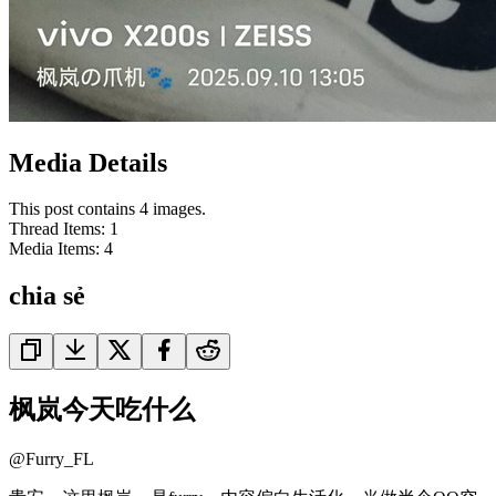
Media Details
This post contains 4 images.
Thread Items
:
1
Media Items
:
4
chia sẻ
枫岚今天吃什么
@
Furry_FL