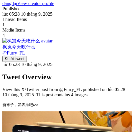
đăng lại
View creator profile
Published
lúc 05:28 10 tháng 9, 2025
Thread Items
1
Media Items
4
枫岚今天吃什么
@
Furry_FL
Đi tới tweet
lúc 05:28 10 tháng 9, 2025
Tweet Overview
View this X/Twitter post from @Furry_FL published on lúc 05:28
10 tháng 9, 2025. This post contains 4 images.
新袜子，发表推吧ww 