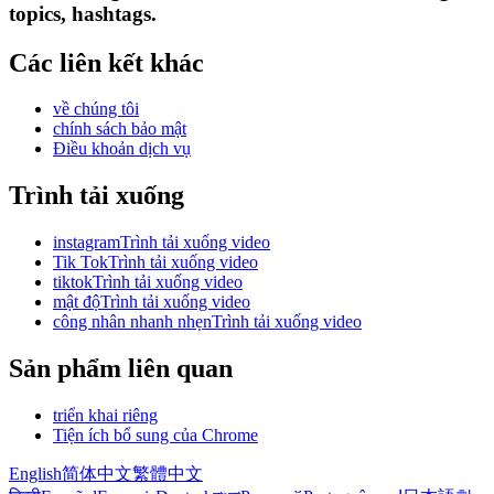
topics, hashtags.
Các liên kết khác
về chúng tôi
chính sách bảo mật
Điều khoản dịch vụ
Trình tải xuống
instagramTrình tải xuống video
Tik TokTrình tải xuống video
tiktokTrình tải xuống video
mật độTrình tải xuống video
công nhân nhanh nhẹnTrình tải xuống video
Sản phẩm liên quan
triển khai riêng
Tiện ích bổ sung của Chrome
English
简体中文
繁體中文