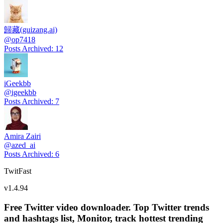
歸藏(guizang.ai)
@
op7418
Posts Archived
:
12
iGeekbb
@
igeekbb
Posts Archived
:
7
Amira Zairi
@
azed_ai
Posts Archived
:
6
TwitFast
v
1.4.94
Free Twitter video downloader. Top Twitter trends
and hashtags list, Monitor, track hottest trending