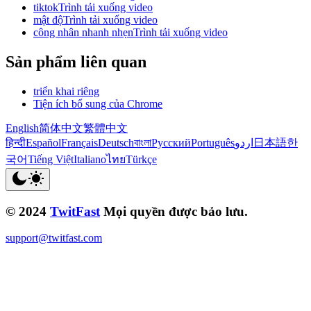
tiktokTrình tải xuống video
mật độTrình tải xuống video
công nhân nhanh nhẹnTrình tải xuống video
Sản phẩm liên quan
triển khai riêng
Tiện ích bổ sung của Chrome
English
简体中文
繁體中文
हिन्दी
Español
Français
Deutsch
বাংলা
Русский
Português
اردو
日本語
한
국어
Tiếng Việt
Italiano
ไทย
Türkçe
© 2024
TwitFast
Mọi quyền được bảo lưu.
support@twitfast.com