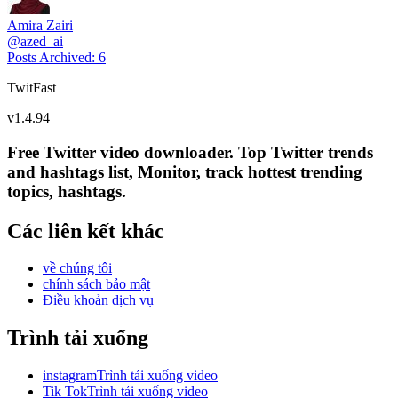
Amira Zairi
@
azed_ai
Posts Archived
:
6
TwitFast
v
1.4.94
Free Twitter video downloader. Top Twitter trends
and hashtags list, Monitor, track hottest trending
topics, hashtags.
Các liên kết khác
về chúng tôi
chính sách bảo mật
Điều khoản dịch vụ
Trình tải xuống
instagramTrình tải xuống video
Tik TokTrình tải xuống video