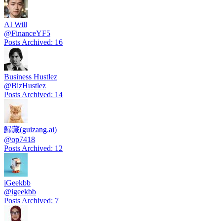
AI Will
@
FinanceYF5
Posts Archived
:
16
Business Hustlez
@
BizHustlez
Posts Archived
:
14
歸藏(guizang.ai)
@
op7418
Posts Archived
:
12
iGeekbb
@
igeekbb
Posts Archived
:
7