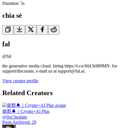
Duration:
5
s
chia sẻ
fal
@
fal
the generative media cloud. hiring https://t.co/JrbUk989MN. for
support/discounts, e-mail us at support@fal.ai.
View creator profile
Related Creators
柴郡🔔｜Crypto+AI Plus
@
0xCheshire
Posts Archived
:
29