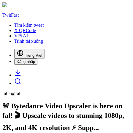
TwitFast
Tìm kiếm tweet
X QRCode
Viết AI
Trình tải xuống
Tiếng Việt
Đăng nhập
fal
· @
fal
🚨 Bytedance Video Upscaler is here on
fal! 🎬 Upscale videos to stunning 1080p,
2K, and 4K resolution ⚡ Supp...