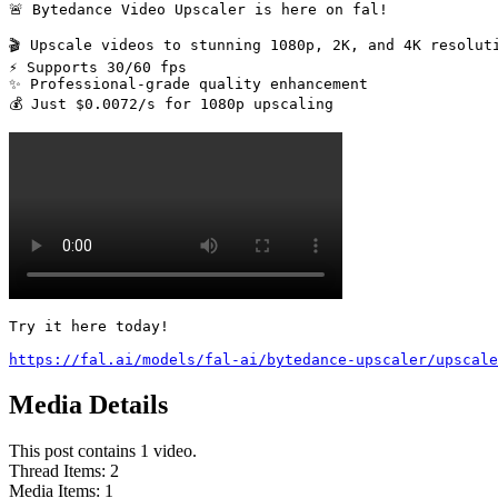
🚨 Bytedance Video Upscaler is here on fal!

🎬 Upscale videos to stunning 1080p, 2K, and 4K resoluti
⚡ Supports 30/60 fps

✨ Professional-grade quality enhancement

💰 Just $0.0072/s for 1080p upscaling 
Try it here today!

https://fal.ai/models/fal-ai/bytedance-upscaler/upscale
Media Details
This post contains 1 video.
Thread Items
:
2
Media Items
:
1