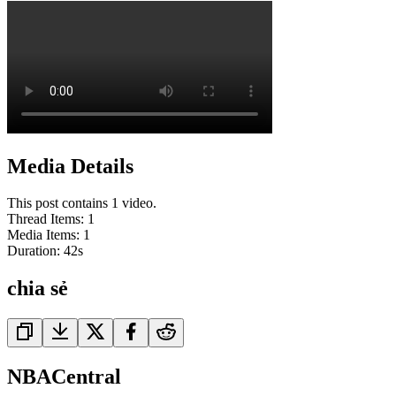
Media Details
This post contains 1 video.
Thread Items
:
1
Media Items
:
1
Duration:
42
s
chia sẻ
NBACentral