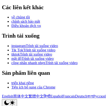
Các liên kết khác
về chúng tôi
chính sách bảo mật
Điều khoản dịch vụ
Trình tải xuống
instagramTrình tải xuống video
Tik TokTrình tải xuống video
tiktokTrình tải xuống video
mật độTrình tải xuống video
công nhân nhanh nhẹnTrình tải xuống video
Sản phẩm liên quan
triển khai riêng
Tiện ích bổ sung của Chrome
English
简体中文
繁體中文
हिन्दी
Español
Français
Deutsch
বাংলা
Русски