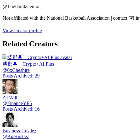
@
TheDunkCentral
Not affiliated with the National Basketball Association | contact ✉️
View creator profile
Related Creators
柴郡🔔｜Crypto+AI Plus
@
0xCheshire
Posts Archived
:
29
AI Will
@
FinanceYF5
Posts Archived
:
16
Business Hustlez
@
BizHustlez