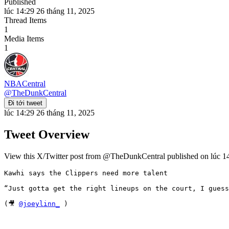
Published
lúc 14:29 26 tháng 11, 2025
Thread Items
1
Media Items
1
NBACentral
@
TheDunkCentral
Đi tới tweet
lúc 14:29 26 tháng 11, 2025
Tweet Overview
View this X/Twitter post from @TheDunkCentral published on lúc 14:
Kawhi says the Clippers need more talent 

“Just gotta get the right lineups on the court, I guess
(🎥 
@joeylinn_
 ) 
