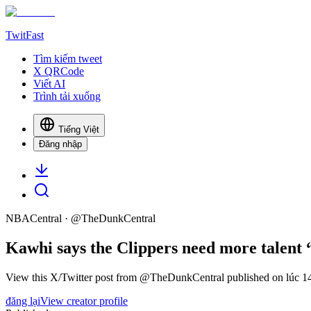
TwitFast
Tìm kiếm tweet
X QRCode
Viết AI
Trình tải xuống
Tiếng Việt
Đăng nhập
NBACentral
· @
TheDunkCentral
Kawhi says the Clippers need more talent “J
View this X/Twitter post from @TheDunkCentral published on lúc 14:
đăng lại
View creator profile