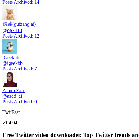
Posts Archived
:
14
歸藏(guizang.ai)
@
op7418
Posts Archived
:
12
iGeekbb
@
igeekbb
Posts Archived
:
7
Amira Zairi
@
azed_ai
Posts Archived
:
6
TwitFast
v
1.4.94
Free Twitter video downloader. Top Twitter trends and 