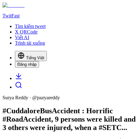
TwitFast
Tìm kiếm tweet
X QRCode
Viết AI
Trình tải xuống
Tiếng Việt
Đăng nhập
Surya Reddy
· @
jsuryareddy
#CuddaloreBusAccident : Horrific
#RoadAccident, 9 persons were killed and
3 others were injured, when a #SETC...