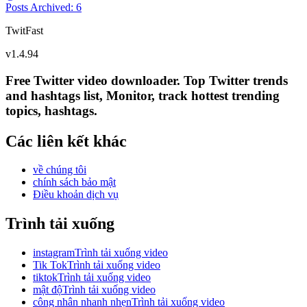
Posts Archived
:
6
TwitFast
v
1.4.94
Free Twitter video downloader. Top Twitter trends
and hashtags list, Monitor, track hottest trending
topics, hashtags.
Các liên kết khác
về chúng tôi
chính sách bảo mật
Điều khoản dịch vụ
Trình tải xuống
instagramTrình tải xuống video
Tik TokTrình tải xuống video
tiktokTrình tải xuống video
mật độTrình tải xuống video
công nhân nhanh nhẹnTrình tải xuống video