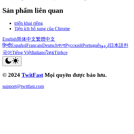
Sản phẩm liên quan
triển khai riêng
Tiện ích bổ sung của Chrome
English
简体中文
繁體中文
हिन्दी
Español
Français
Deutsch
বাংলা
Русский
Português
اردو
日本語
한
국어
Tiếng Việt
Italiano
ไทย
Türkçe
© 2024
TwitFast
Mọi quyền được bảo lưu.
support@twitfast.com