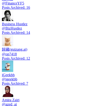
@
FinanceYF5
Posts Archived
:
16
Business Hustlez
@
BizHustlez
Posts Archived
:
14
歸藏(guizang.ai)
@
op7418
Posts Archived
:
12
iGeekbb
@
igeekbb
Posts Archived
:
7
Amira Zairi
@
azed_ai