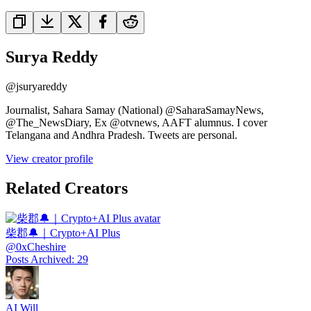
Surya Reddy
@
jsuryareddy
Journalist, Sahara Samay (National) @SaharaSamayNews,
@The_NewsDiary, Ex @otvnews, AAFT alumnus. I cover
Telangana and Andhra Pradesh. Tweets are personal.
View creator profile
Related Creators
柴郡🔔｜Crypto+AI Plus
@
0xCheshire
Posts Archived
:
29
AI Will