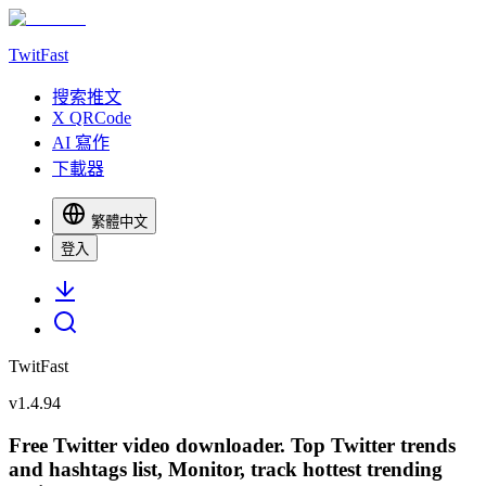
TwitFast
搜索推文
X QRCode
AI 寫作
下載器
繁體中文
登入
TwitFast
v
1.4.94
Free Twitter video downloader. Top Twitter trends
and hashtags list, Monitor, track hottest trending