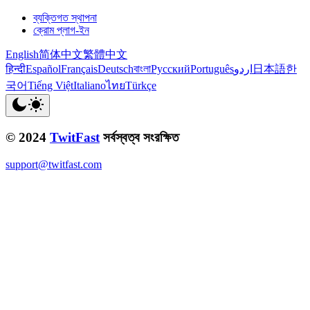
ব্যক্তিগত স্থাপনা
ক্রোম প্লাগ-ইন
English
简体中文
繁體中文
हिन्दी
Español
Français
Deutsch
বাংলা
Русский
Português
اردو
日本語
한
국어
Tiếng Việt
Italiano
ไทย
Türkçe
© 2024
TwitFast
সর্বস্বত্ব সংরক্ষিত
support@twitfast.com