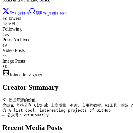
উপর ফোকাস
টুইট অনুসন্ধান করুন
Followers
৭২.৮ হা
Following
২০০
Posts Archived
৫৪
Video Posts
১০
Image Posts
৪৪
Joined in মে ২০২৩
Creator Summary
💡 挖掘开源的价值

🧑🏻‍💻 坚持分享 GitHub 上高质量、有趣、实用的教程、AI工具、前沿 A
🧐 A list cool, interesting projects of GitHub.

✏️ 公众号：GitHubDaily
Recent Media Posts