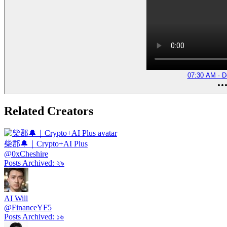
07:30 AM · D
Related Creators
柴郡🔔｜Crypto+AI Plus
@
0xCheshire
Posts Archived
:
২৯
AI Will
@
FinanceYF5
Posts Archived
:
১৬