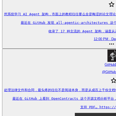
想系统学习 AI Agent 架构，市面上的教程往往要么全是晦涩的论文理
最近在 GitHub 发现 all-agentic-architectu
收录了 17 种主流的 Agent 架构，涵盖从基础的
12:00 PM · De
GitHubD
@
GitHub
处理法律文件和合同，最头疼的往往不是阅读本身，而是从成百上千份文档
最近在 GitHub 上看到 OpenContracts 这个开源文档
支持 PDF… https://