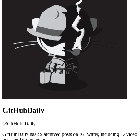
GitHubDaily
@
GitHub_Daily
GitHubDaily has ৫৪ archived posts on X/Twitter, including ১০ video
posts and ৪৪ image posts.