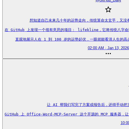
@
GitHub_Daily
想知道自己未来几十年的运势走向，传统算命太玄乎，又没有
在 GitHub 上发现一个很有意思的项目： lifekline，它将传统八字
直观地展示人在 1 到 100 岁的运势起伏，一眼就能看清人生的高点与低谷
02:00 AM · Jan 13, 2026
让 AI 帮我们写完了方案或报告后，还得手动把
GitHub 上 Office-Word-MCP-Server 这个开源的 MCP 服务器
10:0