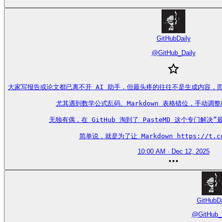
GitHubDaily
@
GitHub_Daily
大家写报告或论文都已离不开 AI 助手，但最头疼的往往不是生成内容，而是
尤其遇到数学公式乱码、Markdown 表格错位，手动调
无独有偶，在 GitHub 淘到了 PasteMD 这个专门解决
简单说，就是为了让 Markdown https://t.co
10:00 AM · Dec 12, 2025
GitHubDa
@
GitHub_