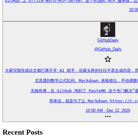
GitHub 上 Office-Word-MCP-Server 这个开源的 MCP 服务器
10:0
GitHubDaily
@
GitHub_Daily
大家写报告或论文都已离不开 AI 助手，但最头疼的往往不是生成内容，而是
尤其遇到数学公式乱码、Markdown 表格错位，手动调
无独有偶，在 GitHub 淘到了 PasteMD 这个专门解决
简单说，就是为了让 Markdown https://t.co
10:00 AM · Dec 12, 2025
Recent Posts