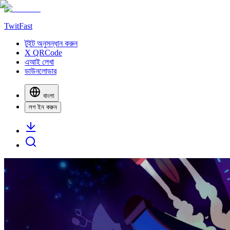
TwitFast
টুইট অনুসন্ধান করুন
X QRCode
এআই লেখা
ডাউনলোডার
বাংলা
লগ ইন করুন