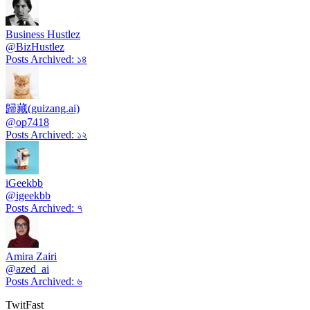
Business Hustlez
@
BizHustlez
Posts Archived
:
১৪
歸藏(guizang.ai)
@
op7418
Posts Archived
:
১২
iGeekbb
@
igeekbb
Posts Archived
:
৭
Amira Zairi
@
azed_ai
Posts Archived
:
৬
TwitFast