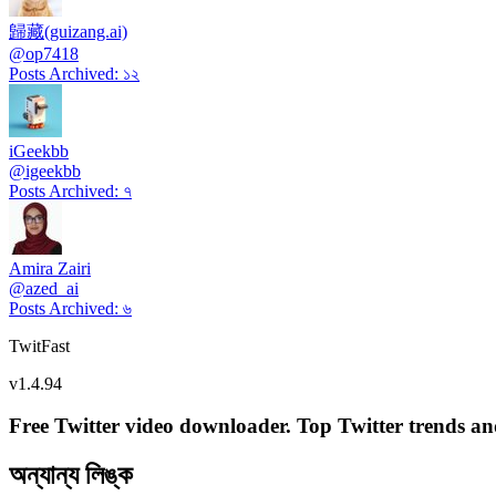
歸藏(guizang.ai)
@
op7418
Posts Archived
:
১২
iGeekbb
@
igeekbb
Posts Archived
:
৭
Amira Zairi
@
azed_ai
Posts Archived
:
৬
TwitFast
v
1.4.94
Free Twitter video downloader. Top Twitter trends and 
অন্যান্য লিঙ্ক