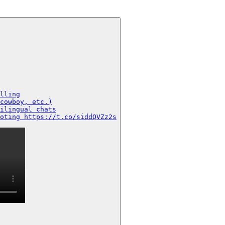
lling

cowboy, etc.)

ilingual chats

oting https://t.co/siddQVZz2s