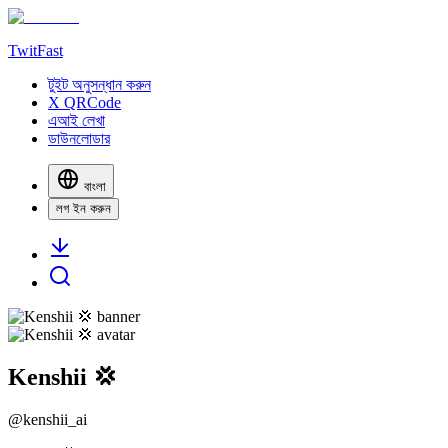
TwitFast
টুইট অনুসন্ধান করুন
X QRCode
এআই লেখা
ডাউনলোডার
বাংলা
লগ ইন করুন
Kenshii 💢
@
kenshii_ai