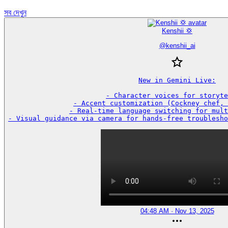
সব দেখুন
Kenshii 💢
@
kenshii_ai
New in Gemini Live:

- Character voices for storyte
- Accent customization (Cockney chef, 
- Real-time language switching for mult
- Visual guidance via camera for hands-free troublesho
04:48 AM · Nov 13, 2025