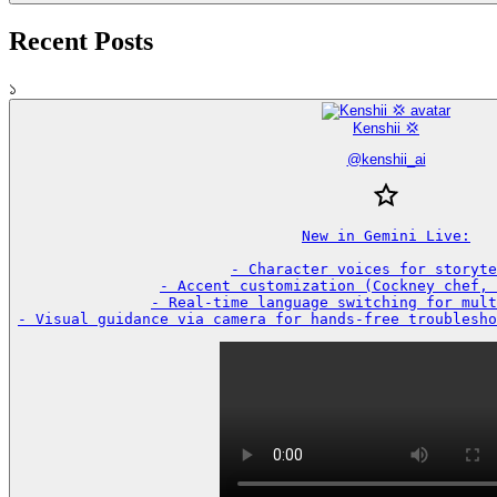
Recent Posts
১
Kenshii 💢
@
kenshii_ai
New in Gemini Live:

- Character voices for storyte
- Accent customization (Cockney chef, 
- Real-time language switching for mult
- Visual guidance via camera for hands-free troublesho