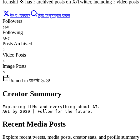
Kenshii 💢 has ১ archived posts on X/Twitter, including ১ video posts
উপর ফোকাস
টুইট অনুসন্ধান করুন
Followers
১১৯
Following
২৮৫
Posts Archived
১
Video Posts
১
Image Posts
০
Joined in আগস্ট ২০২৪
Creator Summary
Exploring LLMs and everything about AI.

AGI by 2030 | Follow for the future.
Recent Media Posts
Explore recent tweets, media posts, creator stats, and profile summar