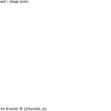
 and ০ image posts.
y for Kenshii 💢 (@kenshii_ai).