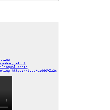
lling

cowboy, etc.)

ilingual chats

oting https://t.co/siddQVZz2s