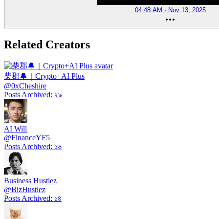
04:48 AM · Nov 13, 2025
Related Creators
柴郡🔔｜Crypto+AI Plus
@
0xCheshire
Posts Archived
:
২৯
AI Will
@
FinanceYF5
Posts Archived
:
১৬
Business Hustlez
@
BizHustlez
Posts Archived
:
১৪