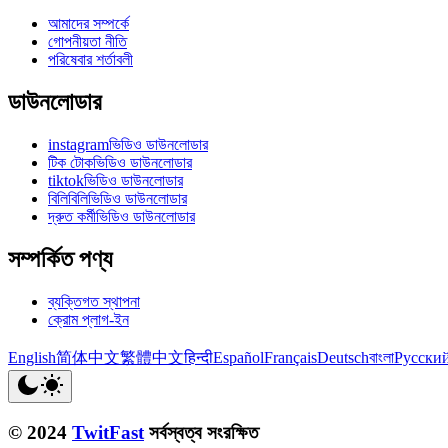
আমাদের সম্পর্কে
গোপনীয়তা নীতি
পরিষেবার শর্তাবলী
ডাউনলোডার
instagramভিডিও ডাউনলোডার
টিক টোকভিডিও ডাউনলোডার
tiktokভিডিও ডাউনলোডার
বিলিবিলিভিডিও ডাউনলোডার
দ্রুত কর্মীভিডিও ডাউনলোডার
সম্পর্কিত পণ্য
ব্যক্তিগত স্থাপনা
ক্রোম প্লাগ-ইন
English
简体中文
繁體中文
हिन्दी
Español
Français
Deutsch
বাংলা
Русски
© 2024
TwitFast
সর্বস্বত্ব সংরক্ষিত