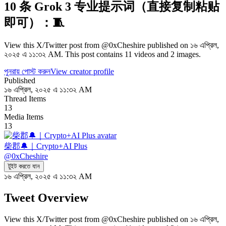
10 条 Grok 3 专业提示词（直接复制粘贴
即可）：🧵
View this X/Twitter post from @0xCheshire published on ১৬ এপ্রিল,
২০২৫ এ ১১:৩২ AM. This post contains 11 videos and 2 images.
পুনরায় পোস্ট করুন
View creator profile
Published
১৬ এপ্রিল, ২০২৫ এ ১১:৩২ AM
Thread Items
13
Media Items
13
柴郡🔔｜Crypto+AI Plus
@
0xCheshire
টুইট করতে যান
১৬ এপ্রিল, ২০২৫ এ ১১:৩২ AM
Tweet Overview
View this X/Twitter post from @0xCheshire published on ১৬ এপ্রিল,