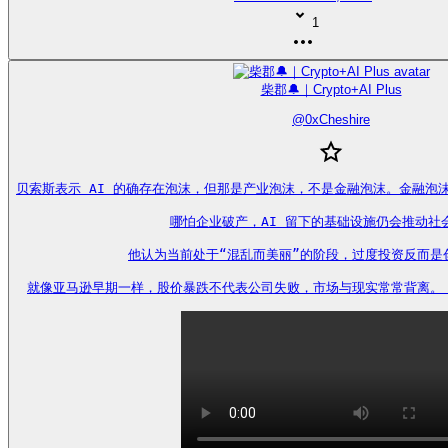
1
柴郡🔔｜Crypto+AI Plus
@
0xCheshire
贝索斯表示 AI 的确存在泡沫，但那是产业泡沫，不是金融泡沫。金融泡
哪怕企业破产，AI 留下的基础设施仍会推动社会
他认为当前处于“混乱而美丽”的阶段，过度投资反而是创
就像亚马逊早期一样，股价暴跌不代表公司失败，市场与现实常常背离。 https