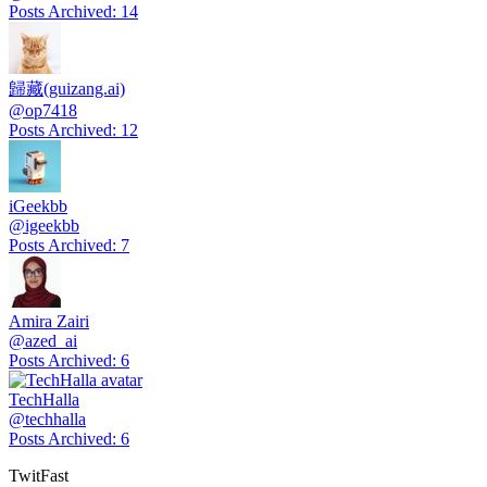
Posts Archived
:
14
歸藏(guizang.ai)
@
op7418
Posts Archived
:
12
iGeekbb
@
igeekbb
Posts Archived
:
7
Amira Zairi
@
azed_ai
Posts Archived
:
6
TechHalla
@
techhalla
Posts Archived
:
6
TwitFast