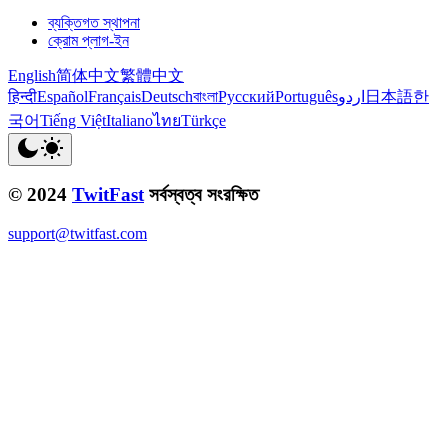
ব্যক্তিগত স্থাপনা
ক্রোম প্লাগ-ইন
English
简体中文
繁體中文
हिन्दी
Español
Français
Deutsch
বাংলা
Русский
Português
اردو
日本語
한
국어
Tiếng Việt
Italiano
ไทย
Türkçe
© 2024
TwitFast
সর্বস্বত্ব সংরক্ষিত
support@twitfast.com