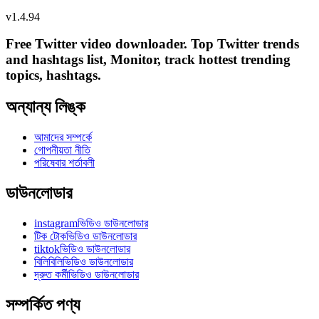
v
1.4.94
Free Twitter video downloader. Top Twitter trends
and hashtags list, Monitor, track hottest trending
topics, hashtags.
অন্যান্য লিঙ্ক
আমাদের সম্পর্কে
গোপনীয়তা নীতি
পরিষেবার শর্তাবলী
ডাউনলোডার
instagramভিডিও ডাউনলোডার
টিক টোকভিডিও ডাউনলোডার
tiktokভিডিও ডাউনলোডার
বিলিবিলিভিডিও ডাউনলোডার
দ্রুত কর্মীভিডিও ডাউনলোডার
সম্পর্কিত পণ্য