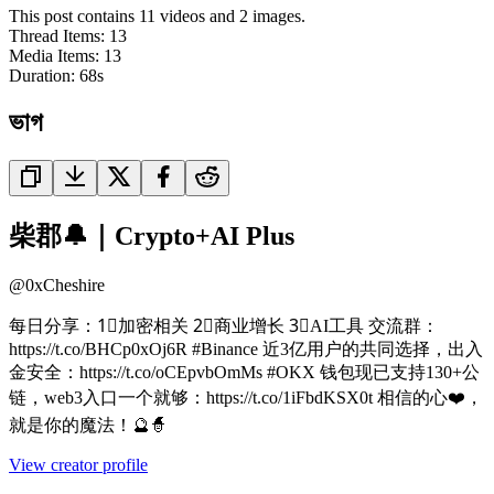
This post contains 11 videos and 2 images.
Thread Items
:
13
Media Items
:
13
Duration:
68
s
ভাগ
柴郡🔔｜Crypto+AI Plus
@
0xCheshire
每日分享：1⃣加密相关 2⃣商业增长 3⃣AI工具 交流群：
https://t.co/BHCp0xOj6R #Binance 近3亿用户的共同选择，出入
金安全：https://t.co/oCEpvbOmMs #OKX 钱包现已支持130+公
链，web3入口一个就够：https://t.co/1iFbdKSX0t 相信的心❤️，
就是你的魔法！🔮🧙
View creator profile