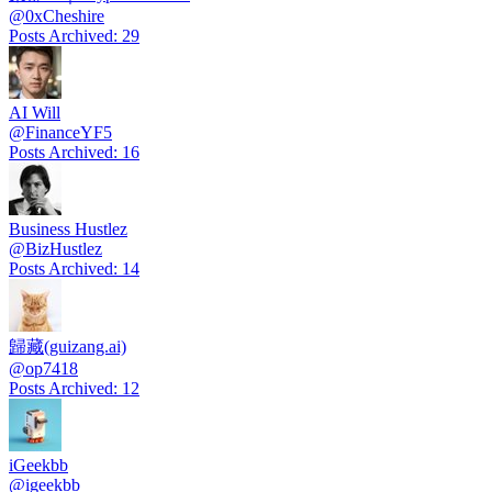
@
0xCheshire
Posts Archived
:
29
AI Will
@
FinanceYF5
Posts Archived
:
16
Business Hustlez
@
BizHustlez
Posts Archived
:
14
歸藏(guizang.ai)
@
op7418
Posts Archived
:
12
iGeekbb
@
igeekbb