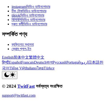
instagramভিডিও ডাউনলোডার
টিক টোকভিডিও ডাউনলোডার
tiktokভিডিও ডাউনলোডার
বিলিবিলিভিডিও ডাউনলোডার
দ্রুত কর্মীভিডিও ডাউনলোডার
সম্পর্কিত পণ্য
ব্যক্তিগত স্থাপনা
ক্রোম প্লাগ-ইন
English
简体中文
繁體中文
हिन्दी
Español
Français
Deutsch
বাংলা
Русский
Português
اردو
日本語
한
국어
Tiếng Việt
Italiano
ไทย
Türkçe
© 2024
TwitFast
সর্বস্বত্ব সংরক্ষিত
support@twitfast.com