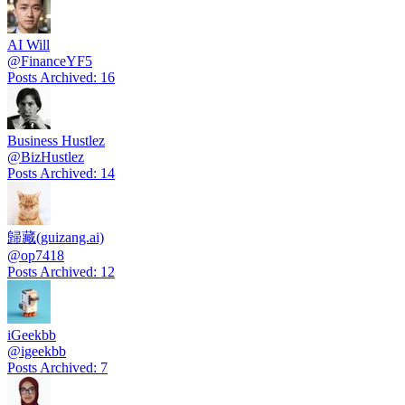
AI Will
@
FinanceYF5
Posts Archived
:
16
Business Hustlez
@
BizHustlez
Posts Archived
:
14
歸藏(guizang.ai)
@
op7418
Posts Archived
:
12
iGeekbb
@
igeekbb
Posts Archived
:
7