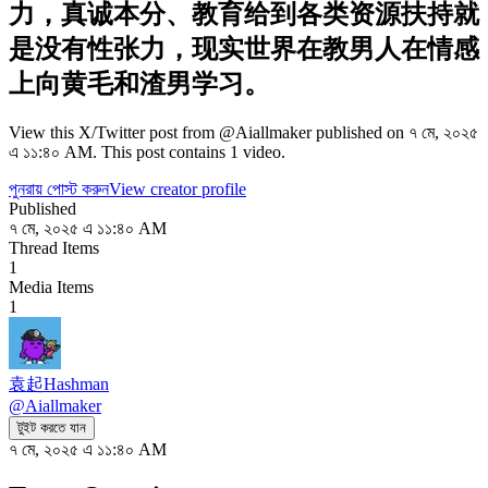
力，真诚本分、教育给到各类资源扶持就
是没有性张力，现实世界在教男人在情感
上向黄毛和渣男学习。
View this X/Twitter post from @Aiallmaker published on ৭ মে, ২০২৫
এ ১১:৪০ AM. This post contains 1 video.
পুনরায় পোস্ট করুন
View creator profile
Published
৭ মে, ২০২৫ এ ১১:৪০ AM
Thread Items
1
Media Items
1
袁起Hashman
@
Aiallmaker
টুইট করতে যান
৭ মে, ২০২৫ এ ১১:৪০ AM