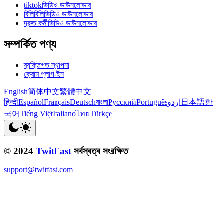
tiktokভিডিও ডাউনলোডার
বিলিবিলিভিডিও ডাউনলোডার
দ্রুত কর্মীভিডিও ডাউনলোডার
সম্পর্কিত পণ্য
ব্যক্তিগত স্থাপনা
ক্রোম প্লাগ-ইন
English
简体中文
繁體中文
हिन्दी
Español
Français
Deutsch
বাংলা
Русский
Português
اردو
日本語
한
국어
Tiếng Việt
Italiano
ไทย
Türkçe
© 2024
TwitFast
সর্বস্বত্ব সংরক্ষিত
support@twitfast.com