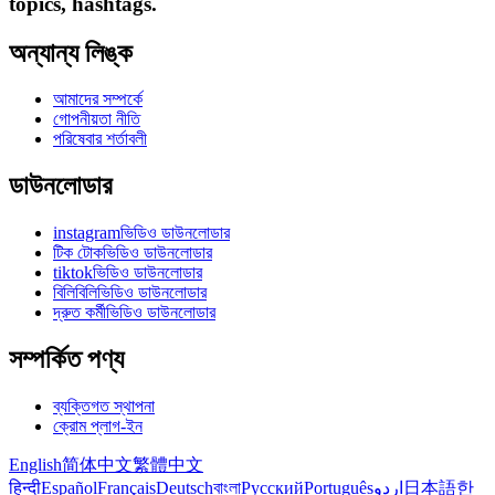
topics, hashtags.
অন্যান্য লিঙ্ক
আমাদের সম্পর্কে
গোপনীয়তা নীতি
পরিষেবার শর্তাবলী
ডাউনলোডার
instagramভিডিও ডাউনলোডার
টিক টোকভিডিও ডাউনলোডার
tiktokভিডিও ডাউনলোডার
বিলিবিলিভিডিও ডাউনলোডার
দ্রুত কর্মীভিডিও ডাউনলোডার
সম্পর্কিত পণ্য
ব্যক্তিগত স্থাপনা
ক্রোম প্লাগ-ইন
English
简体中文
繁體中文
हिन्दी
Español
Français
Deutsch
বাংলা
Русский
Português
اردو
日本語
한