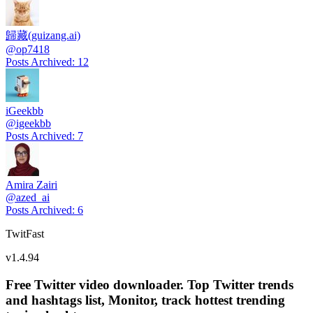
歸藏(guizang.ai)
@
op7418
Posts Archived
:
12
iGeekbb
@
igeekbb
Posts Archived
:
7
Amira Zairi
@
azed_ai
Posts Archived
:
6
TwitFast
v
1.4.94
Free Twitter video downloader. Top Twitter trends
and hashtags list, Monitor, track hottest trending