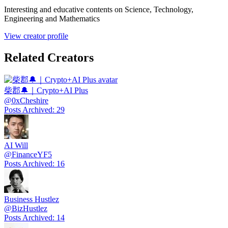
Interesting and educative contents on Science, Technology,
Engineering and Mathematics
View creator profile
Related Creators
柴郡🔔｜Crypto+AI Plus
@
0xCheshire
Posts Archived
:
29
AI Will
@
FinanceYF5
Posts Archived
:
16
Business Hustlez
@
BizHustlez
Posts Archived
:
14