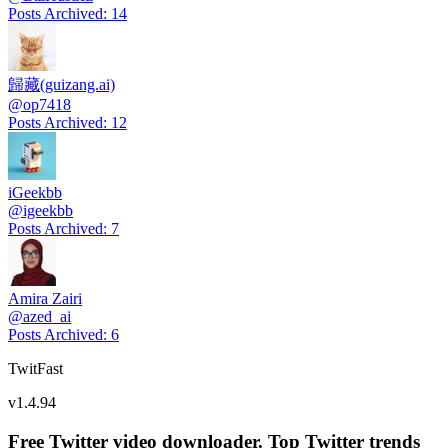
Posts Archived
:
14
歸藏(guizang.ai)
@
op7418
Posts Archived
:
12
iGeekbb
@
igeekbb
Posts Archived
:
7
Amira Zairi
@
azed_ai
Posts Archived
:
6
TwitFast
v
1.4.94
Free Twitter video downloader. Top Twitter trends