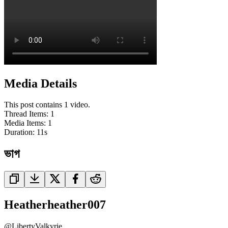
Media Details
This post contains 1 video.
Thread Items
:
1
Media Items
:
1
Duration:
11
s
ভাগ
Heatherheather007
@
LibertyValkyrie