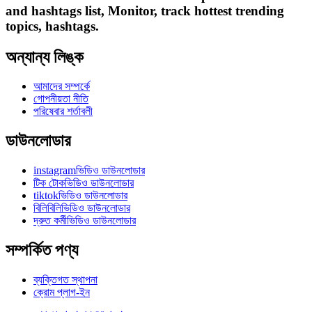
and hashtags list, Monitor, track hottest trending
topics, hashtags.
অন্যান্য লিঙ্ক
আমাদের সম্পর্কে
গোপনীয়তা নীতি
পরিষেবার শর্তাবলী
ডাউনলোডার
instagramভিডিও ডাউনলোডার
টিক টোকভিডিও ডাউনলোডার
tiktokভিডিও ডাউনলোডার
বিলিবিলিভিডিও ডাউনলোডার
দ্রুত কর্মীভিডিও ডাউনলোডার
সম্পর্কিত পণ্য
ব্যক্তিগত স্থাপনা
ক্রোম প্লাগ-ইন