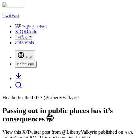
TwitFast
টুইট অনুসন্ধান করুন
X QRCode
এআই লেখা
ডাউনলোডার
বাংলা
লগ ইন করুন
Heatherheather007
· @
LibertyValkyrie
Passing out in public places has it’s
consequences 🤭
View this X/Twitter post from @LibertyValkyrie published on ৭ মে,
২০২৫ এ ১০:০৫ PM. This post contains 1 video.