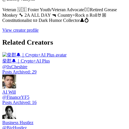
Veteran 🇺🇸 Foster Youth/Veteran Advocate✊🏼Retired Grease
Monkey 🔧 2A ALL DAY 🔫 Country+Rock n Roll🤘🏼
Constitutionalist 📜 Dark Humor Collector👤💍
View creator profile
Related Creators
柴郡🔔｜Crypto+AI Plus
@
0xCheshire
Posts Archived
:
29
AI Will
@
FinanceYF5
Posts Archived
:
16
Business Hustlez
@
BizHustlez