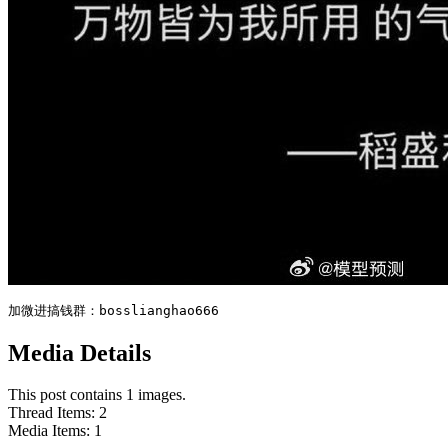
加微进搞钱群：bosslianghao666
Media Details
This post contains 1 images.
Thread Items
:
2
Media Items
:
1