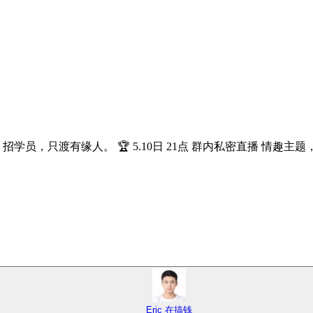
员，只渡有缘人。 🏆 5.10日 21点 群内私密直播 情趣主
Eric 在搞钱