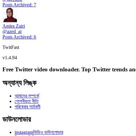
Posts Archived
:
7
Amira Zairi
@
azed_ai
Posts Archived
:
6
TwitFast
v
1.4.94
Free Twitter video downloader. Top Twitter trends and 
অন্যান্য লিঙ্ক
আমাদের সম্পর্কে
গোপনীয়তা নীতি
পরিষেবার শর্তাবলী
ডাউনলোডার
instagramভিডিও ডাউনলোডার