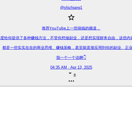
@
shizhiang1
推荐YouTube上一些搞钱的频道，

度给你提供了各种赚钱方法，不管你想做副业，还是想实现财务自由，这些内容
都是一些实实在在的商业思维、赚钱策略，甚至能直接应用到你的副业、正业
我一个一个说啊👇
04:35 AM · Apr 13, 2025
8