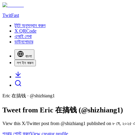
TwitFast
টুইট অনুসন্ধান করুন
X QRCode
এআই লেখা
ডাউনলোডার
বাংলা
লগ ইন করুন
Eric 在搞钱
· @
shizhiang1
Tweet from Eric 在搞钱 (@shizhiang1)
View this X/Twitter post from @shizhiang1 published on ৮ মে, ২০২৫ 
পুনরায় পোস্ট করুন
View creator profile