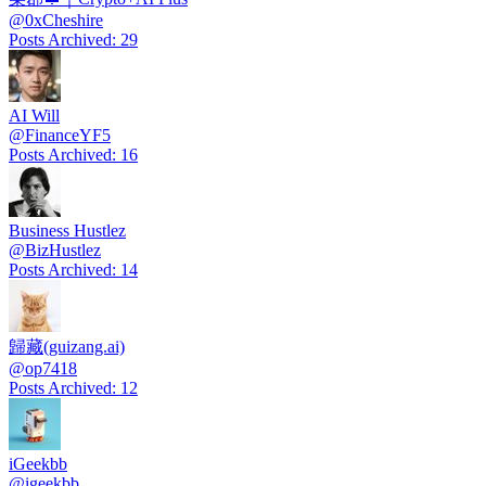
@
0xCheshire
Posts Archived
:
29
AI Will
@
FinanceYF5
Posts Archived
:
16
Business Hustlez
@
BizHustlez
Posts Archived
:
14
歸藏(guizang.ai)
@
op7418
Posts Archived
:
12
iGeekbb
@
igeekbb