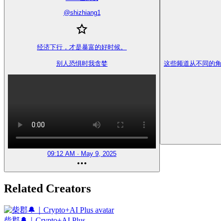
@
shizhiang1
经济下行，才是暴富的好时候。

别人恐惧时我贪婪
这些频道从不同的角
09:12 AM · May 9, 2025
Related Creators
柴郡🔔｜Crypto+AI Plus