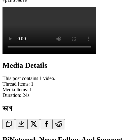
#pinetwork 
Media Details
This post contains 1 video.
Thread Items
:
1
Media Items
:
1
Duration:
24
s
ভাগ
PiNetwork News Follow And Support