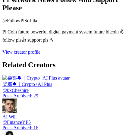
Please
@
FollowPlSoLike
Pi Coin future powerful digital payment system future bitcoin ✌️
follow pls👍 support pls 🫰
View creator profile
Related Creators
柴郡🔔｜Crypto+AI Plus
@
0xCheshire
Posts Archived
:
29
AI Will
@
FinanceYF5
Posts Archived
:
16