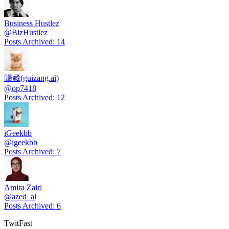
Business Hustlez
@
BizHustlez
Posts Archived
:
14
歸藏(guizang.ai)
@
op7418
Posts Archived
:
12
iGeekbb
@
igeekbb
Posts Archived
:
7
Amira Zairi
@
azed_ai
Posts Archived
:
6
TwitFast