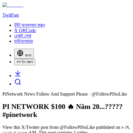
TwitFast
টুইট অনুসন্ধান করুন
X QRCode
এআই লেখা
ডাউনলোডার
বাংলা
লগ ইন করুন
PiNetwork News Follow And Support Please
· @
FollowPlSoLike
PI NETWORK $100 🔥 Năm 20...?????
#pinetwork
View this X/Twitter post from @FollowPlSoLike published on ৯ মে,
২০২৫ এ ১০:০৮ AM. This post contains 1 video.