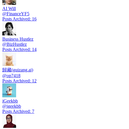
AI Will
@
FinanceYF5
Posts Archived
:
16
Business Hustlez
@
BizHustlez
Posts Archived
:
14
歸藏(guizang.ai)
@
op7418
Posts Archived
:
12
iGeekbb
@
igeekbb
Posts Archived
:
7