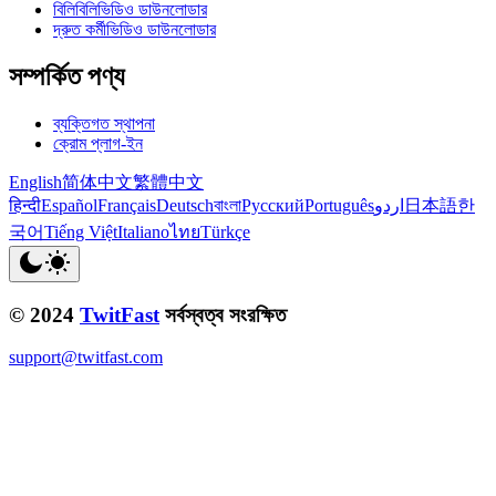
বিলিবিলিভিডিও ডাউনলোডার
দ্রুত কর্মীভিডিও ডাউনলোডার
সম্পর্কিত পণ্য
ব্যক্তিগত স্থাপনা
ক্রোম প্লাগ-ইন
English
简体中文
繁體中文
हिन्दी
Español
Français
Deutsch
বাংলা
Русский
Português
اردو
日本語
한
국어
Tiếng Việt
Italiano
ไทย
Türkçe
© 2024
TwitFast
সর্বস্বত্ব সংরক্ষিত
support@twitfast.com