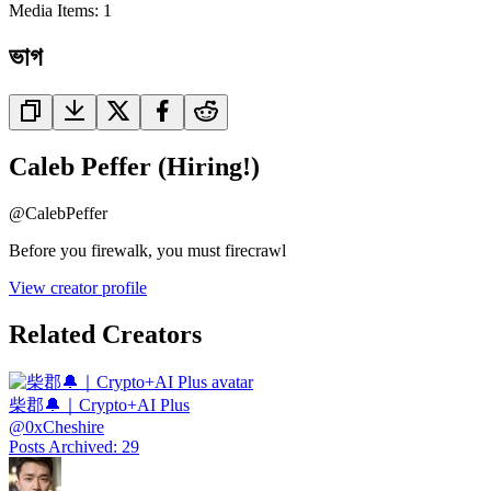
Media Items
:
1
ভাগ
Caleb Peffer (Hiring!)
@
CalebPeffer
Before you firewalk, you must firecrawl
View creator profile
Related Creators
柴郡🔔｜Crypto+AI Plus
@
0xCheshire
Posts Archived
:
29