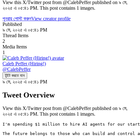
View this X/Twitter post from @CalebPeffer published on ৯ মে,
২০২৫ এ ০৫:৪১ PM. This post contains 1 images.
পুনরায় পোস্ট করুন
View creator profile
Published
৯ মে, ২০২৫ এ ০৫:৪১ PM
Thread Items
2
Media Items
1
Caleb Peffer (Hiring!)
@
CalebPeffer
টুইট করতে যান
৯ মে, ২০২৫ এ ০৫:৪১ PM
Tweet Overview
View this X/Twitter post from @CalebPeffer published on ৯ মে,
২০২৫ এ ০৫:৪১ PM. This post contains 1 images.
I'm spending $1 million to hire AI agents for our start
The future belongs to those who can build and control a