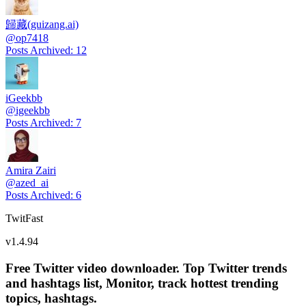
歸藏(guizang.ai)
@
op7418
Posts Archived
:
12
iGeekbb
@
igeekbb
Posts Archived
:
7
Amira Zairi
@
azed_ai
Posts Archived
:
6
TwitFast
v
1.4.94
Free Twitter video downloader. Top Twitter trends
and hashtags list, Monitor, track hottest trending
topics, hashtags.