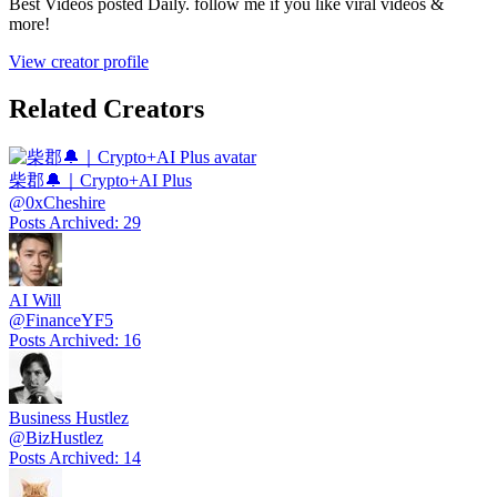
Best Videos posted Daily. follow me if you like viral videos &
more!
View creator profile
Related Creators
柴郡🔔｜Crypto+AI Plus
@
0xCheshire
Posts Archived
:
29
AI Will
@
FinanceYF5
Posts Archived
:
16
Business Hustlez
@
BizHustlez
Posts Archived
:
14