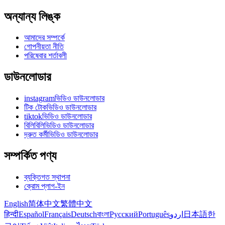
অন্যান্য লিঙ্ক
আমাদের সম্পর্কে
গোপনীয়তা নীতি
পরিষেবার শর্তাবলী
ডাউনলোডার
instagramভিডিও ডাউনলোডার
টিক টোকভিডিও ডাউনলোডার
tiktokভিডিও ডাউনলোডার
বিলিবিলিভিডিও ডাউনলোডার
দ্রুত কর্মীভিডিও ডাউনলোডার
সম্পর্কিত পণ্য
ব্যক্তিগত স্থাপনা
ক্রোম প্লাগ-ইন
English
简体中文
繁體中文
हिन्दी
Español
Français
Deutsch
বাংলা
Русский
Português
اردو
日本語
한