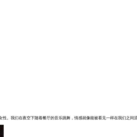
女性。我们在夜空下随着餐厅的音乐跳舞，情感就像能被看见一样在我们之间流