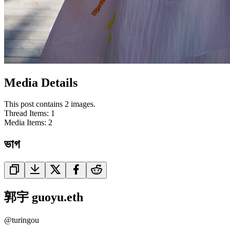
Media Details
This post contains 2 images.
Thread Items
:
1
Media Items
:
2
ভাগ
郭宇 guoyu.eth
@
turingou