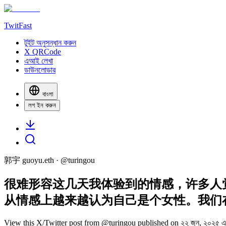
TwitFast
টুইট অনুসন্ধান করুন
X QRCode
এআই লেখা
ডাউনলোডার
বাংলা
লগ ইন করুন
郭宇 guoyu.eth
· @
turingou
很难形容这几天我体验到的情感，许多人
从情感上越来越认为自己是个女性。我们在
View this X/Twitter post from @turingou published on ২২ জুন, ২০২৫ এ