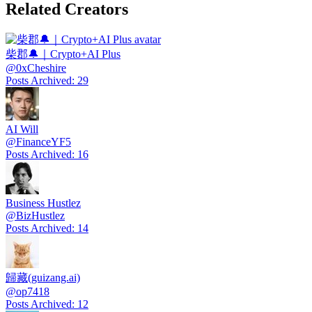
Related Creators
柴郡🔔｜Crypto+AI Plus
@
0xCheshire
Posts Archived
:
29
AI Will
@
FinanceYF5
Posts Archived
:
16
Business Hustlez
@
BizHustlez
Posts Archived
:
14
歸藏(guizang.ai)
@
op7418
Posts Archived
:
12