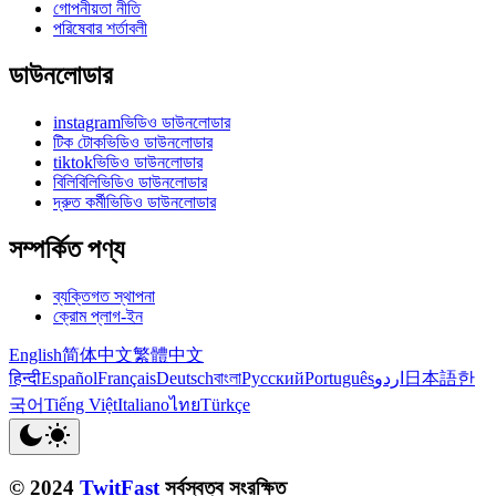
গোপনীয়তা নীতি
পরিষেবার শর্তাবলী
ডাউনলোডার
instagramভিডিও ডাউনলোডার
টিক টোকভিডিও ডাউনলোডার
tiktokভিডিও ডাউনলোডার
বিলিবিলিভিডিও ডাউনলোডার
দ্রুত কর্মীভিডিও ডাউনলোডার
সম্পর্কিত পণ্য
ব্যক্তিগত স্থাপনা
ক্রোম প্লাগ-ইন
English
简体中文
繁體中文
हिन्दी
Español
Français
Deutsch
বাংলা
Русский
Português
اردو
日本語
한
국어
Tiếng Việt
Italiano
ไทย
Türkçe
© 2024
TwitFast
সর্বস্বত্ব সংরক্ষিত