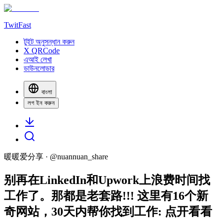
TwitFast
টুইট অনুসন্ধান করুন
X QRCode
এআই লেখা
ডাউনলোডার
বাংলা
লগ ইন করুন
暖暖爱分享
· @
nuannuan_share
别再在LinkedIn和Upwork上浪费时间找
工作了。那都是老套路!!! 这里有16个新
奇网站，30天内帮你找到工作: 点开看看