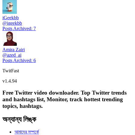
iGeekbb
@
igeekbb
Posts Archived
:
7
Amira Zairi
@
azed_ai
Posts Archived
:
6
TwitFast
v
1.4.94
Free Twitter video downloader. Top Twitter trends
and hashtags list, Monitor, track hottest trending
topics, hashtags.
অন্যান্য লিঙ্ক
আমাদের সম্পর্কে