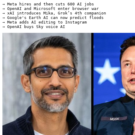
→ Meta hires and then cuts 600 AI jobs

→ OpenAI and Microsoft enter browser war

→ xAI introduces Mika, Grok’s 4th companion

→ Google's Earth AI can now predict floods

→ Meta adds AI editing to Instagram

→ OpenAI buys Sky voice AI 