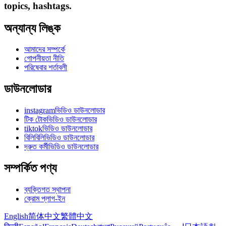
topics, hashtags.
অন্যান্য লিঙ্ক
আমাদের সম্পর্কে
গোপনীয়তা নীতি
পরিষেবার শর্তাবলী
ডাউনলোডার
instagramভিডিও ডাউনলোডার
টিক টোকভিডিও ডাউনলোডার
tiktokভিডিও ডাউনলোডার
বিলিবিলিভিডিও ডাউনলোডার
দ্রুত কর্মীভিডিও ডাউনলোডার
সম্পর্কিত পণ্য
ব্যক্তিগত স্থাপনা
ক্রোম প্লাগ-ইন
English
简体中文
繁體中文