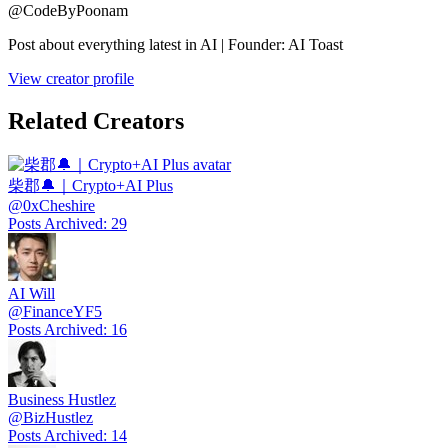
@
CodeByPoonam
Post about everything latest in AI | Founder: AI Toast
View creator profile
Related Creators
柴郡🔔｜Crypto+AI Plus
@
0xCheshire
Posts Archived
:
29
AI Will
@
FinanceYF5
Posts Archived
:
16
Business Hustlez
@
BizHustlez
Posts Archived
:
14