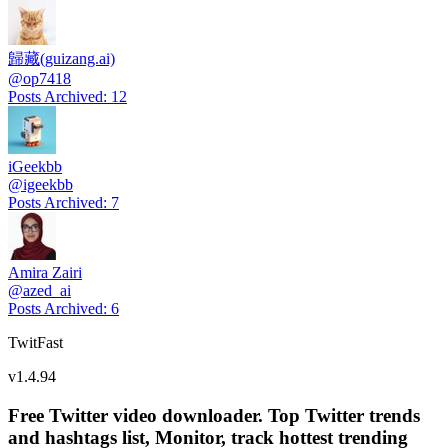
歸藏(guizang.ai)
@
op7418
Posts Archived
:
12
iGeekbb
@
igeekbb
Posts Archived
:
7
Amira Zairi
@
azed_ai
Posts Archived
:
6
TwitFast
v
1.4.94
Free Twitter video downloader. Top Twitter trends
and hashtags list, Monitor, track hottest trending