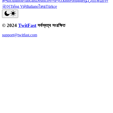
हिन्दी
Español
Français
Deutsch
বাংলা
Русский
Português
اردو
日本語
한
국어
Tiếng Việt
Italiano
ไทย
Türkçe
© 2024
TwitFast
সর্বস্বত্ব সংরক্ষিত
support@twitfast.com