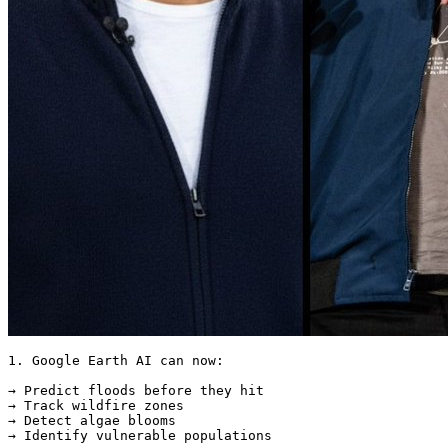
1. Google Earth AI can now:

→ Predict floods before they hit

→ Track wildfire zones

→ Detect algae blooms
