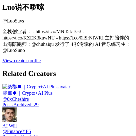
Luo说不啰嗦
@
LuoSays
全栈创业者： - https://t.co/MNlf5lc1G3 -
https://t.co/KZEK3kuwNU - https://t.co/0ilSrNfWRI 主打陪伴的
出海陪跑师：@chuhaiqu 发行了 4 张专辑的 AI 音乐练习生：
@LuoSuno
View creator profile
Related Creators
柴郡🔔｜Crypto+AI Plus
@
0xCheshire
Posts Archived
:
29
AI Will
@
FinanceYF5