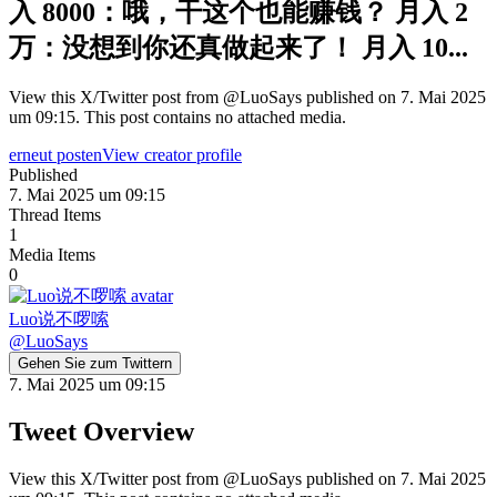
入 8000：哦，干这个也能赚钱？ 月入 2
万：没想到你还真做起来了！ 月入 10...
View this X/Twitter post from @LuoSays published on 7. Mai 2025
um 09:15. This post contains no attached media.
erneut posten
View creator profile
Published
7. Mai 2025 um 09:15
Thread Items
1
Media Items
0
Luo说不啰嗦
@
LuoSays
Gehen Sie zum Twittern
7. Mai 2025 um 09:15
Tweet Overview
View this X/Twitter post from @LuoSays published on 7. Mai 2025