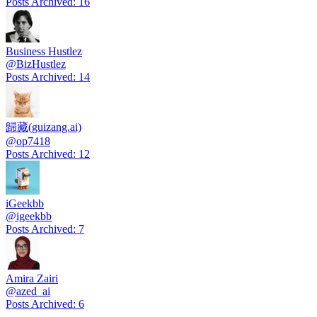
Posts Archived
:
16
Business Hustlez
@
BizHustlez
Posts Archived
:
14
歸藏(guizang.ai)
@
op7418
Posts Archived
:
12
iGeekbb
@
igeekbb
Posts Archived
:
7
Amira Zairi
@
azed_ai
Posts Archived
:
6