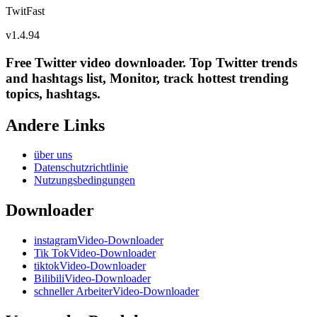
TwitFast
v
1.4.94
Free Twitter video downloader. Top Twitter trends
and hashtags list, Monitor, track hottest trending
topics, hashtags.
Andere Links
über uns
Datenschutzrichtlinie
Nutzungsbedingungen
Downloader
instagramVideo-Downloader
Tik TokVideo-Downloader
tiktokVideo-Downloader
BilibiliVideo-Downloader
schneller ArbeiterVideo-Downloader