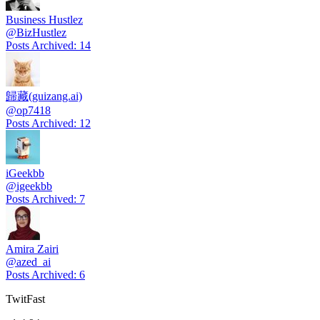
Business Hustlez
@
BizHustlez
Posts Archived
:
14
歸藏(guizang.ai)
@
op7418
Posts Archived
:
12
iGeekbb
@
igeekbb
Posts Archived
:
7
Amira Zairi
@
azed_ai
Posts Archived
:
6
TwitFast