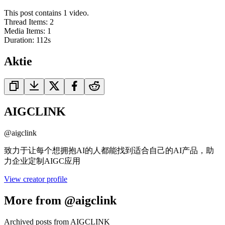
This post contains 1 video.
Thread Items
:
2
Media Items
:
1
Duration:
112
s
Aktie
AIGCLINK
@
aigclink
致力于让每个想拥抱AI的人都能找到适合自己的AI产品，助
力企业定制AIGC应用
View creator profile
More from @aigclink
Archived posts from AIGCLINK