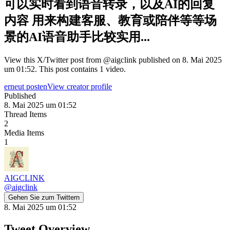
可以实时看到语音转录，以及AI的回复
内容 用来构建客服、教育或陪伴等等场
景的AI语音助手比较实用...
View this X/Twitter post from @aigclink published on 8. Mai 2025
um 01:52. This post contains 1 video.
erneut posten
View creator profile
Published
8. Mai 2025 um 01:52
Thread Items
2
Media Items
1
AIGCLINK
@
aigclink
Gehen Sie zum Twittern
8. Mai 2025 um 01:52
Tweet Overview