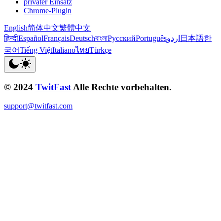
privater Einsatz
Chrome-Plugin
English
简体中文
繁體中文
हिन्दी
Español
Français
Deutsch
বাংলা
Русский
Português
اردو
日本語
한
국어
Tiếng Việt
Italiano
ไทย
Türkçe
© 2024
TwitFast
Alle Rechte vorbehalten.
support@twitfast.com