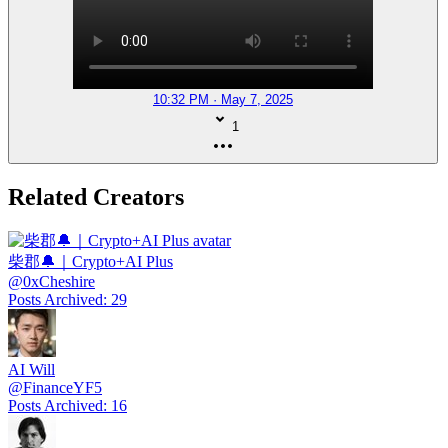
10:32 PM · May 7, 2025
1
Related Creators
柴郡🔔｜Crypto+AI Plus
@
0xCheshire
Posts Archived
:
29
AI Will
@
FinanceYF5
Posts Archived
:
16