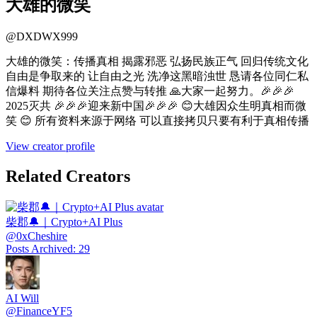
大雄的微笑
@
DXDWX999
大雄的微笑：传播真相 揭露邪恶 弘扬民族正气 回归传统文化
自由是争取来的 让自由之光 洗净这黑暗浊世 恳请各位同仁私
信爆料 期待各位关注点赞与转推 🙏大家一起努力。🎉🎉🎉
2025灭共 🎉🎉🎉迎来新中国🎉🎉🎉 😊大雄因众生明真相而微
笑 😊 所有资料来源于网络 可以直接拷贝只要有利于真相传播
View creator profile
Related Creators
柴郡🔔｜Crypto+AI Plus
@
0xCheshire
Posts Archived
:
29
AI Will
@
FinanceYF5