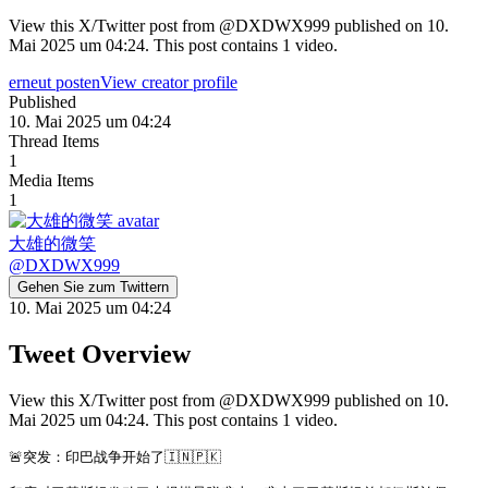
View this X/Twitter post from @DXDWX999 published on 10.
Mai 2025 um 04:24. This post contains 1 video.
erneut posten
View creator profile
Published
10. Mai 2025 um 04:24
Thread Items
1
Media Items
1
大雄的微笑
@
DXDWX999
Gehen Sie zum Twittern
10. Mai 2025 um 04:24
Tweet Overview
View this X/Twitter post from @DXDWX999 published on 10.
Mai 2025 um 04:24. This post contains 1 video.
🚨突发：印巴战争开始了🇮🇳🇵🇰
