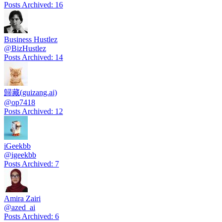
Posts Archived
:
16
Business Hustlez
@
BizHustlez
Posts Archived
:
14
歸藏(guizang.ai)
@
op7418
Posts Archived
:
12
iGeekbb
@
igeekbb
Posts Archived
:
7
Amira Zairi
@
azed_ai
Posts Archived
:
6