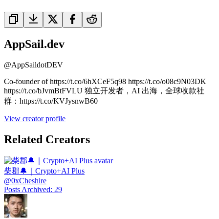
AppSail.dev
@
AppSaildotDEV
Co-founder of https://t.co/6hXCeF5q98 https://t.co/o08c9N03DK
https://t.co/bJvmBtFVLU 独立开发者，AI 出海，全球收款社
群：https://t.co/KVJysnwB60
View creator profile
Related Creators
柴郡🔔｜Crypto+AI Plus
@
0xCheshire
Posts Archived
:
29