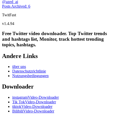
@
azed_ai
Posts Archived
:
6
TwitFast
v
1.4.94
Free Twitter video downloader. Top Twitter trends
and hashtags list, Monitor, track hottest trending
topics, hashtags.
Andere Links
über uns
Datenschutzrichtlinie
Nutzungsbedingungen
Downloader
instagramVideo-Downloader
Tik TokVideo-Downloader
tiktokVideo-Downloader
BilibiliVideo-Downloader