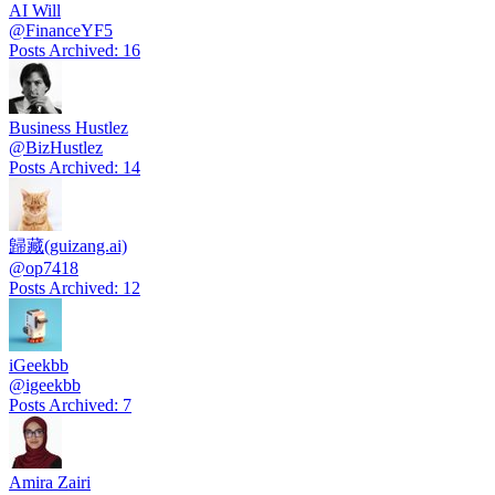
AI Will
@
FinanceYF5
Posts Archived
:
16
Business Hustlez
@
BizHustlez
Posts Archived
:
14
歸藏(guizang.ai)
@
op7418
Posts Archived
:
12
iGeekbb
@
igeekbb
Posts Archived
:
7
Amira Zairi