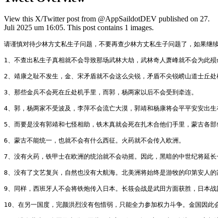
View this X/Twitter post from @AppSaildotDEV published on 27.
Juli 2025 um 16:05. This post contains 1 images.
请谨慎对待少林方丈私生子问题，不要再查少林方丈私生子问题了，如果继续
1、不查出私生子真相就不会导致那场武林大劫，武林奇人萧峰就不会为此殒
2、靖康之耻不发生，金、宋矛盾就不会这么尖锐，矛盾不尖锐崂山道士丘处
3、那些金兵不会死在丘处机手里，而郭，杨两家以后不会受到牵连。

4、郭，杨两家不受波及，李萍不会流亡大漠，郭靖和杨康将会平平安安出生
5、而要是没有郭靖和七怪相助，铁木真就会死在扎木合他们手里，蒙古各部也
6、蒙古不能统一，也就不会有什么西征。火药就不会传入欧洲。

7、没有火药，铁甲士在欧洲的统治就不会动摇。因此，黑暗的中世纪将延长
8、没有了文艺复兴，自然也没有大航海。北美洲将始终是游牧的印第安人的家
9、同样，西班牙人不会将铁炮传入日本。长筱会战是武田方面获胜，日本战
10、在另一国度，完颜洪烈没有包惜弱，只能全力参加权力斗争。金国因此会