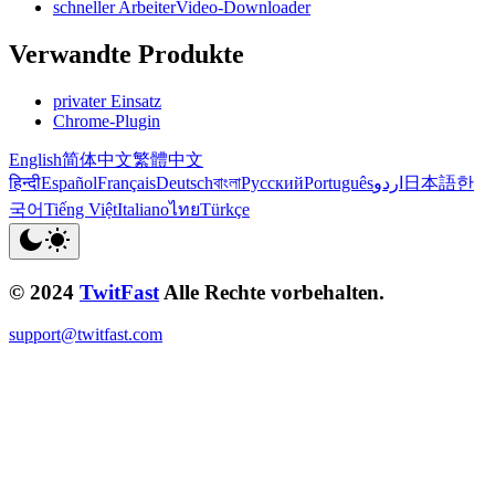
schneller ArbeiterVideo-Downloader
Verwandte Produkte
privater Einsatz
Chrome-Plugin
English
简体中文
繁體中文
हिन्दी
Español
Français
Deutsch
বাংলা
Русский
Português
اردو
日本語
한
국어
Tiếng Việt
Italiano
ไทย
Türkçe
© 2024
TwitFast
Alle Rechte vorbehalten.
support@twitfast.com