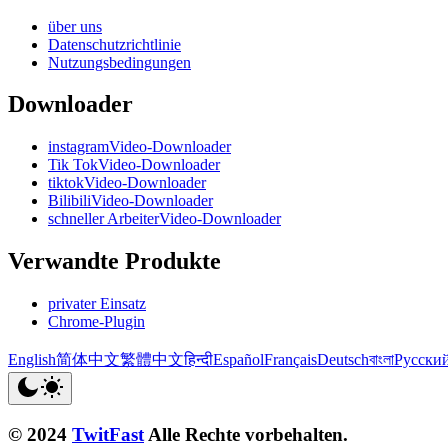
über uns
Datenschutzrichtlinie
Nutzungsbedingungen
Downloader
instagramVideo-Downloader
Tik TokVideo-Downloader
tiktokVideo-Downloader
BilibiliVideo-Downloader
schneller ArbeiterVideo-Downloader
Verwandte Produkte
privater Einsatz
Chrome-Plugin
English
简体中文
繁體中文
हिन्दी
Español
Français
Deutsch
বাংলা
Русски
© 2024
TwitFast
Alle Rechte vorbehalten.