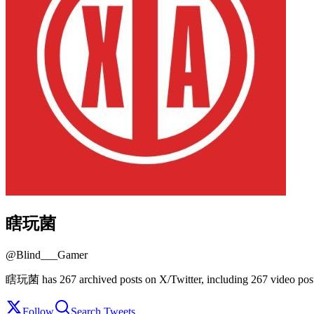
瞎玩菌
@
Blind___Gamer
瞎玩菌 has 267 archived posts on X/Twitter, including 267 video post
Follow
Search Tweets