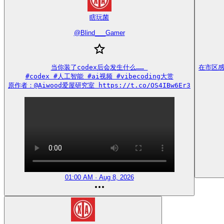
瞎玩菌
@
Blind___Gamer
当你装了codex后会发生什么…… 

在市区感
#codex #人工智能 #ai视频 #vibecoding大赏

原作者：@Aiwood爱屋研究室 https://t.co/OS4IBw6Er3
01:00 AM · Aug 8, 2026