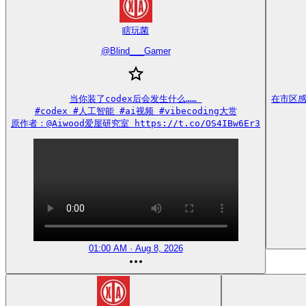
瞎玩菌
@
Blind___Gamer
当你装了codex后会发生什么…… 

在市区感
#codex #人工智能 #ai视频 #vibecoding大赏

原作者：@Aiwood爱屋研究室 https://t.co/OS4IBw6Er3
01:00 AM · Aug 8, 2026