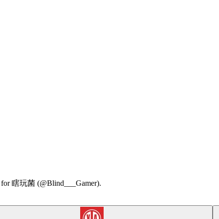
mmary for 瞎玩菌 (@Blind___Gamer).