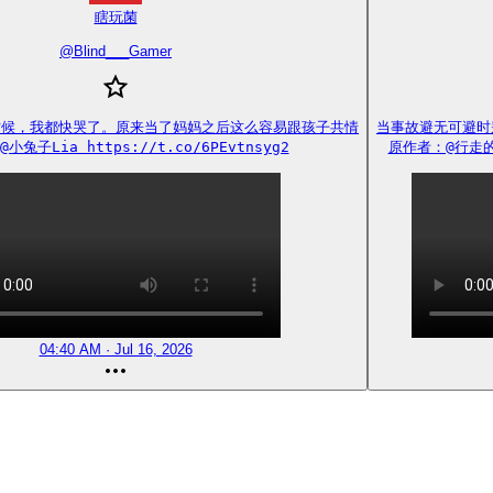
瞎玩菌
@
Blind___Gamer
候，我都快哭了。原来当了妈妈之后这么容易跟孩子共情

当事故避无可避时
小兔子Lia https://t.co/6PEvtnsyg2
原作者：@行走的红绿
04:40 AM · Jul 16, 2026