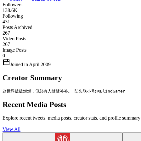
Followers
138.6K
Following
431
Posts Archived
267
Video Posts
267
Image Posts
0
Joined in April 2009
Creator Summary
这世界破破烂烂，但总有人缝缝补补。 防失联小号@XBlindGamer
Recent Media Posts
Explore recent tweets, media posts, creator stats, and profile su
View All