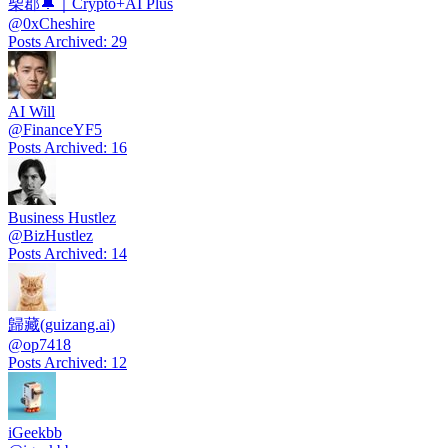
柴郡🔔｜Crypto+AI Plus
@
0xCheshire
Posts Archived
:
29
AI Will
@
FinanceYF5
Posts Archived
:
16
Business Hustlez
@
BizHustlez
Posts Archived
:
14
歸藏(guizang.ai)
@
op7418
Posts Archived
:
12
iGeekbb