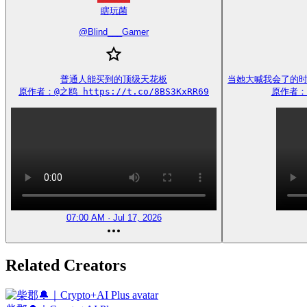
瞎玩菌
@
Blind___Gamer
普通人能买到的顶级天花板

当她大喊我会了的时
原作者：@之鸥 https://t.co/8BS3KxRR69
原作者：@
07:00 AM · Jul 17, 2026
Related Creators