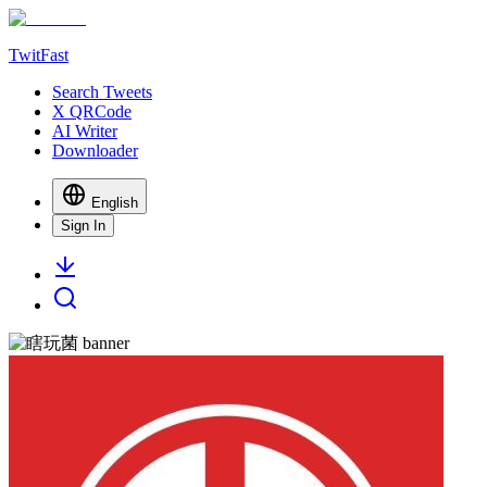
TwitFast
Search Tweets
X QRCode
AI Writer
Downloader
English
Sign In