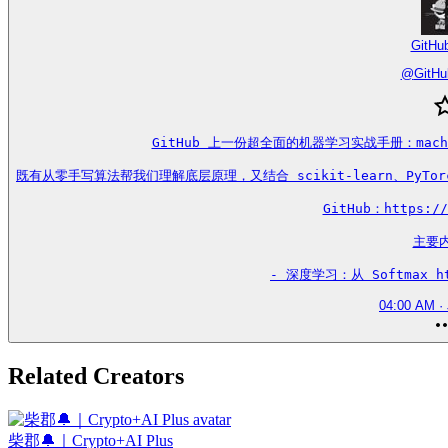
GitHu
@
GitHu
GitHub 上一份超全面的机器学习实战手册：mach
既有从零手写算法帮我们理解底层原理，又结合 scikit-learn、PyTorc
GitHub：https://
主要内
- 深度学习：从 Softmax htt
04:00 AM · 
Related Creators
柴郡🔔｜Crypto+AI Plus