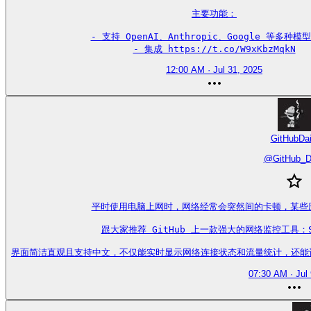
主要功能：

- 支持 OpenAI、Anthropic、Google 等多种模
- 集成 https://t.co/W9xKbzMqkN
12:00 AM · Jul 31, 2025
GitHubDai
@
GitHub_D
平时使用电脑上网时，网络经常会突然间的卡顿，某些
跟大家推荐 GitHub 上一款强大的网络监控工具：S
界面简洁直观且支持中文，不仅能实时显示网络连接状态和流量统计，还能识别连接的
07:30 AM · Jul