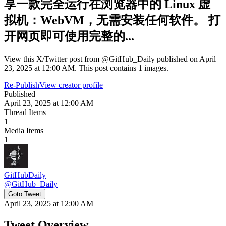
享一款完全运行在浏览器中的 Linux 虚
拟机：WebVM，无需安装任何软件。 打
开网页即可使用完整的...
View this X/Twitter post from @GitHub_Daily published on April
23, 2025 at 12:00 AM. This post contains 1 images.
Re-Publish
View creator profile
Published
April 23, 2025 at 12:00 AM
Thread Items
1
Media Items
1
GitHubDaily
@
GitHub_Daily
Goto Tweet
April 23, 2025 at 12:00 AM
Tweet Overview