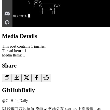
Media Details
This post contains 1 images.
Thread Items
:
1
Media Items
:
1
Share
GitHubDaily
@
GitHub_Daily
💡 挖掘开源的价值 🧑🏻‍💻 坚持分享 GitHub 上高质量、有