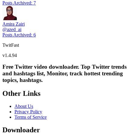
Posts Archived
:
7
Amira Zairi
@
azed_ai
Posts Archived
:
6
TwitFast
v
1.4.94
Free Twitter video downloader. Top Twitter trends
and hashtags list, Monitor, track hottest trending
topics, hashtags.
Other Links
About Us
Privacy Policy
Terms of Service
Downloader