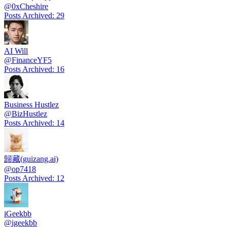
@
0xCheshire
Posts Archived
:
29
AI Will
@
FinanceYF5
Posts Archived
:
16
Business Hustlez
@
BizHustlez
Posts Archived
:
14
歸藏(guizang.ai)
@
op7418
Posts Archived
:
12
iGeekbb
@
igeekbb