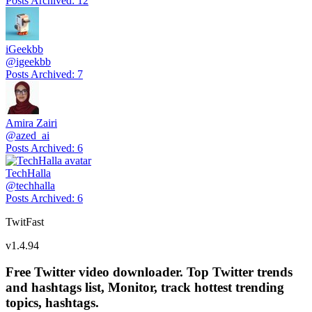
Posts Archived
:
12
iGeekbb
@
igeekbb
Posts Archived
:
7
Amira Zairi
@
azed_ai
Posts Archived
:
6
TechHalla
@
techhalla
Posts Archived
:
6
TwitFast
v
1.4.94
Free Twitter video downloader. Top Twitter trends
and hashtags list, Monitor, track hottest trending
topics, hashtags.