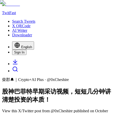
TwitFast
Search Tweets
X QRCode
AI Writer
Downloader
English
Sign In
柴郡🔔｜Crypto+AI Plus
· @
0xCheshire
股神巴菲特早期采访视频，短短几分钟讲
清楚投资的本质！
View this X/Twitter post from @0xCheshire published on October