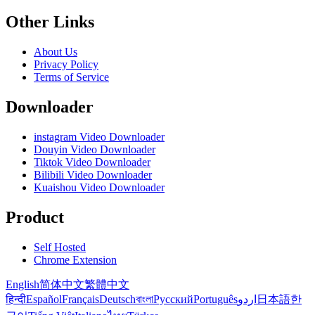
Other Links
About Us
Privacy Policy
Terms of Service
Downloader
instagram Video Downloader
Douyin Video Downloader
Tiktok Video Downloader
Bilibili Video Downloader
Kuaishou Video Downloader
Product
Self Hosted
Chrome Extension
English
简体中文
繁體中文
हिन्दी
Español
Français
Deutsch
বাংলা
Русский
Português
اردو
日本語
한