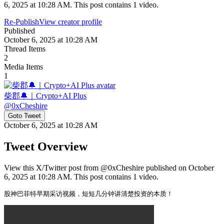
6, 2025 at 10:28 AM. This post contains 1 video.
Re-Publish
View creator profile
Published
October 6, 2025 at 10:28 AM
Thread Items
2
Media Items
1
柴郡🔔｜Crypto+AI Plus
@
0xCheshire
Goto Tweet
October 6, 2025 at 10:28 AM
Tweet Overview
View this X/Twitter post from @0xCheshire published on October
6, 2025 at 10:28 AM. This post contains 1 video.
股神巴菲特早期采访视频，短短几分钟讲清楚投资的本质！ 