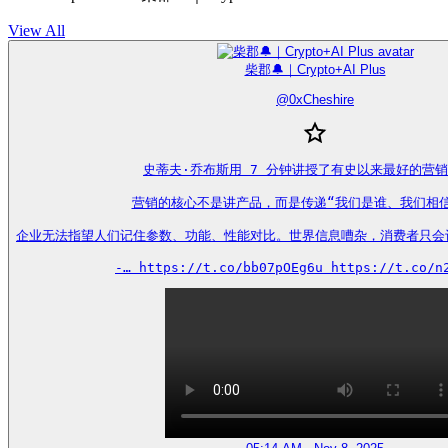
View All
柴郡🔔｜Crypto+AI Plus
@
0xCheshire
史蒂夫·乔布斯用 7 分钟讲授了有史以来最好的营销
营销的核心不是讲产品，而是传递“我们是谁、我们相信
企业无法指望人们记住参数、功能、性能对比。世界信息嘈杂，消费者只会
-… https://t.co/bb07pOEg6u https://t.co/n