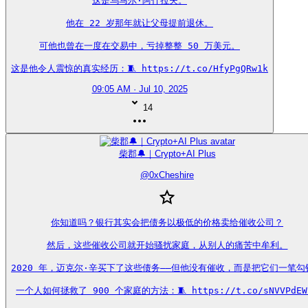
这是乌马尔·阿什拉夫。

他在 22 岁那年就让父母提前退休。

可他也曾在一度在交易中，亏掉整整 50 万美元。

这是他令人震惊的真实经历：🧵 https://t.co/HfyPgQRw1k
09:05 AM · Jul 10, 2025
14
柴郡🔔｜Crypto+AI Plus
@
0xCheshire
你知道吗？银行其实会把债务以极低的价格卖给催收公司？

然后，这些催收公司就开始骚扰家庭，从别人的痛苦中牟利。

2020 年，迈克尔·辛买下了这些债务——但他没有催收，而是把它们一笔勾销
一个人如何拯救了 900 个家庭的方法：🧵 https://t.co/sNVVPdEW