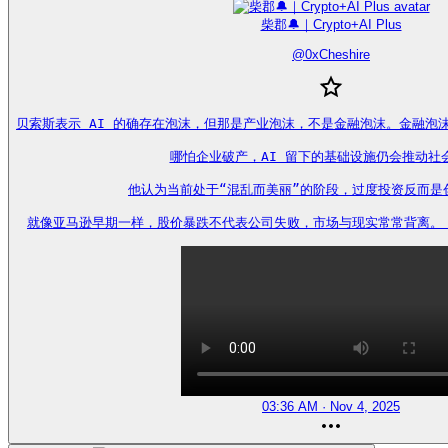
柴郡🔔｜Crypto+AI Plus
@
0xCheshire
贝索斯表示 AI 的确存在泡沫，但那是产业泡沫，不是金融泡沫。金融泡
哪怕企业破产，AI 留下的基础设施仍会推动社会
他认为当前处于“混乱而美丽”的阶段，过度投资反而是创
就像亚马逊早期一样，股价暴跌不代表公司失败，市场与现实常常背离。 https
03:36 AM · Nov 4, 2025