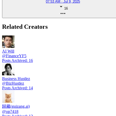
07:53 AM · Jul 9, 2025
16
Related Creators
AI Will
@
FinanceYF5
Posts Archived
:
16
Business Hustlez
@
BizHustlez
Posts Archived
:
14
歸藏(guizang.ai)
@
op7418