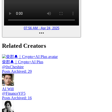
07:56 AM · Apr 24, 2025
Related Creators
柴郡🔔｜Crypto+AI Plus
@
0xCheshire
Posts Archived
:
29
AI Will
@
FinanceYF5
Posts Archived
:
16