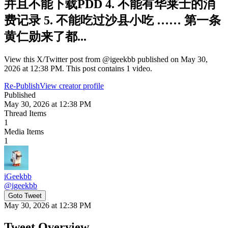
并且不能下载PDD 4. 不能有华莱士的消
费记录 5. 不能吃过沙县小吃 …… 第一条
黄仁勋来了都...
View this X/Twitter post from @igeekbb published on May 30,
2026 at 12:38 PM. This post contains 1 video.
Re-Publish
View creator profile
Published
May 30, 2026 at 12:38 PM
Thread Items
1
Media Items
1
iGeekbb
@
igeekbb
Goto Tweet
May 30, 2026 at 12:38 PM
Tweet Overview