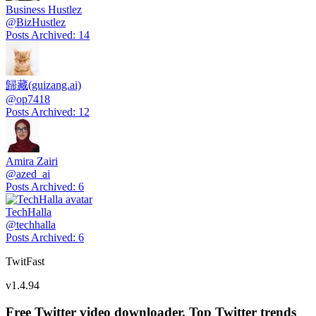
Business Hustlez
@
BizHustlez
Posts Archived
:
14
歸藏(guizang.ai)
@
op7418
Posts Archived
:
12
Amira Zairi
@
azed_ai
Posts Archived
:
6
TechHalla
@
techhalla
Posts Archived
:
6
TwitFast
v
1.4.94
Free Twitter video downloader. Top Twitter trends