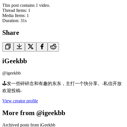
This post contains 1 video.
Thread Items
:
1
Media Items
:
1
Duration:
31
s
Share
iGeekbb
@
igeekbb
🕹️发一些碎碎念和有趣的东东，主打一个快分享。-私信开放
欢迎投稿-
View creator profile
More from @igeekbb
Archived posts from iGeekbb