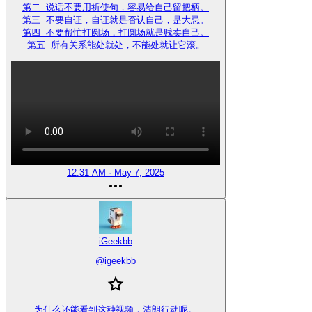
第二 说话不要用祈使句，容易给自己留把柄。

第三 不要自证，自证就是否认自己，是大忌。

第四 不要帮忙打圆场，打圆场就是贱卖自己。

第五 所有关系能处就处，不能处就让它滚。
12:31 AM · May 7, 2025
iGeekbb
@
igeekbb
为什么还能看到这种视频，清朗行动呢。