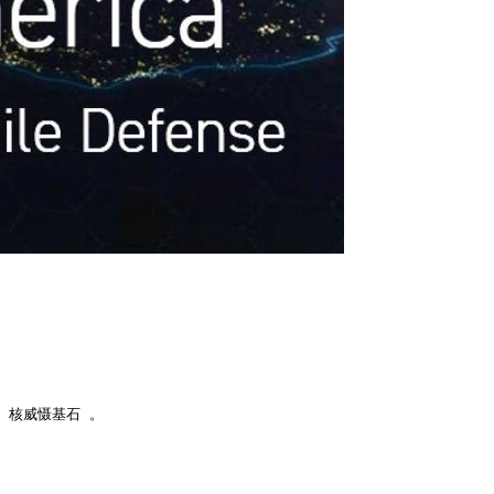
核威慑基石 。
