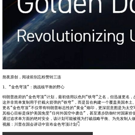
熬夜原创，阅读前别忘粉赞转三连

1、“金色穹顶”：挑战核平衡的野心

特朗普政府的“金色穹顶”计划，最初借用以色列“铁穹”之名，但迅速更名，
这并非简单复制用于拦截火箭弹的“铁穹”，而是旨在构建一个覆盖美国本土、
更名“金色穹顶”不仅带有特朗普标志性的“黄金”烙印，更深层意图是为太空军
其核心目标是保护美国免受“任何外国空中袭击”，甚至逐步防御针对国家价值
通过追求单方面的绝对安全，该计划可能被视为打破战略平衡、为先发制人做
视频：川普在国会讲话中宣布金色穹顶计划👇