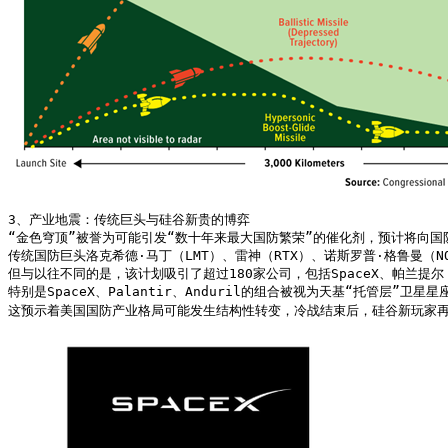
3、产业地震：传统巨头与硅谷新贵的博弈

“金色穹顶”被誉为可能引发“数十年来最大国防繁荣”的催化剂，预计将向国
传统国防巨头洛克希德·马丁（LMT）、雷神（RTX）、诺斯罗普·格鲁曼（NO
但与以往不同的是，该计划吸引了超过180家公司，包括SpaceX、帕兰提尔（
特别是SpaceX、Palantir、Anduril的组合被视为天基“托管层”卫
这预示着美国国防产业格局可能发生结构性转变，冷战结束后，硅谷新玩家再