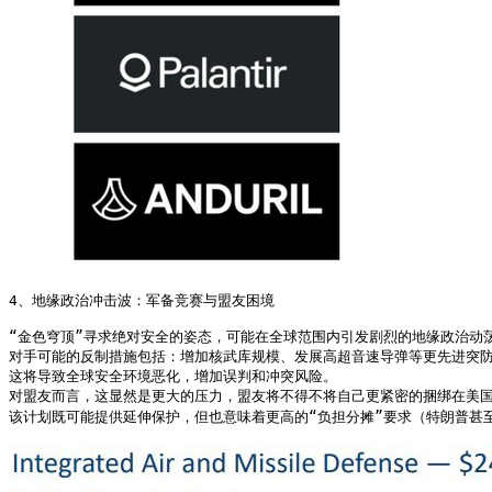
4、地缘政治冲击波：军备竞赛与盟友困境

“金色穹顶”寻求绝对安全的姿态，可能在全球范围内引发剧烈的地缘政治动
对手可能的反制措施包括：增加核武库规模、发展高超音速导弹等更先进突防武
这将导致全球安全环境恶化，增加误判和冲突风险。

对盟友而言，这显然是更大的压力，盟友将不得不将自己更紧密的捆绑在美国
该计划既可能提供延伸保护，但也意味着更高的“负担分摊”要求（特朗普甚至