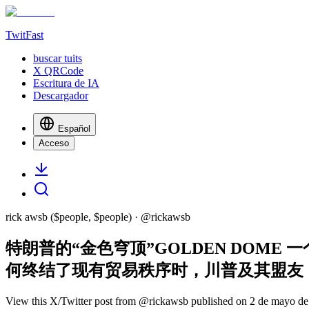
TwitFast
buscar tuits
X QRCode
Escritura de IA
Descargador
Español
Acceso
rick awsb ($people, $people)
· @
rickawsb
特朗普的“金色穹顶”GOLDEN DOM
何终结了现有贸易秩序时，川普及其盟友（如马斯
View this X/Twitter post from @rickawsb published on 2 de mayo de 