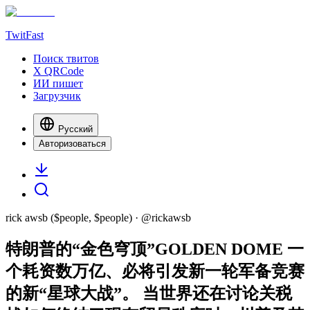
TwitFast
Поиск твитов
X QRCode
ИИ пишет
Загрузчик
Русский
Авторизоваться
rick awsb ($people, $people)
· @
rickawsb
特朗普的“金色穹顶”GOLDEN DOME 一
个耗资数万亿、必将引发新一轮军备竞赛
的新“星球大战”。 当世界还在讨论关税