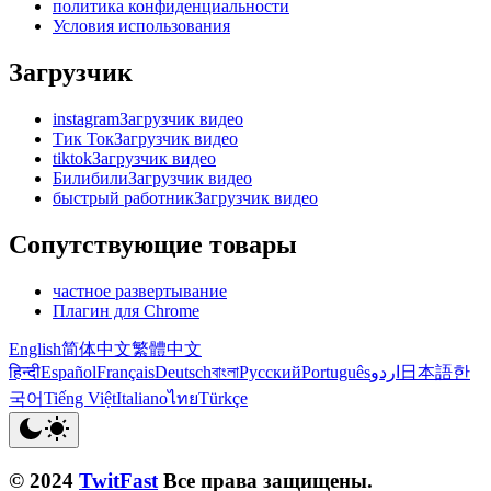
политика конфиденциальности
Условия использования
Загрузчик
instagramЗагрузчик видео
Тик ТокЗагрузчик видео
tiktokЗагрузчик видео
БилибилиЗагрузчик видео
быстрый работникЗагрузчик видео
Сопутствующие товары
частное развертывание
Плагин для Chrome
English
简体中文
繁體中文
हिन्दी
Español
Français
Deutsch
বাংলা
Русский
Português
اردو
日本語
한
국어
Tiếng Việt
Italiano
ไทย
Türkçe
© 2024
TwitFast
Все права защищены.