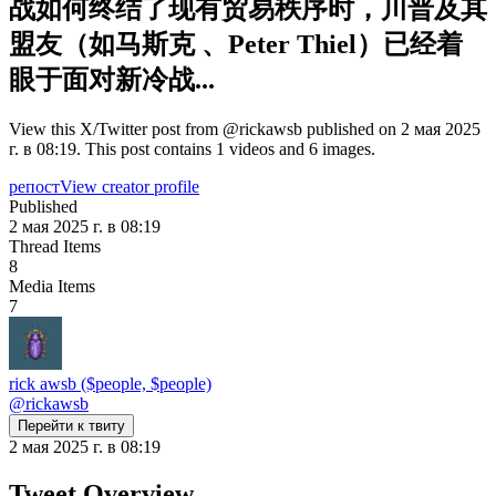
战如何终结了现有贸易秩序时，川普及其
盟友（如马斯克 、Peter Thiel）已经着
眼于面对新冷战...
View this X/Twitter post from @rickawsb published on 2 мая 2025
г. в 08:19. This post contains 1 videos and 6 images.
репост
View creator profile
Published
2 мая 2025 г. в 08:19
Thread Items
8
Media Items
7
rick awsb ($people, $people)
@
rickawsb
Перейти к твиту
2 мая 2025 г. в 08:19
Tweet Overview