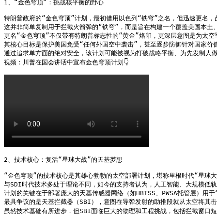
1、“金色穹顶”：挑战核平衡的野心

特朗普政府的“金色穹顶”计划，最初借用以色列“铁穹”之名，但迅速更名，
这并非简单复制用于拦截火箭弹的“铁穹”，而是旨在构建一个覆盖美国本土、
更名“金色穹顶”不仅带有特朗普标志性的“黄金”烙印，更深层意图是为太空军
其核心目标是保护美国免受“任何外国空中袭击”，甚至逐步防御针对国家价值
通过追求单方面的绝对安全，该计划可能被视为打破战略平衡、为先发制人做
视频：川普在国会讲话中宣布金色穹顶计划👇
2、技术核心：复活“星球大战”的天基梦想

“金色穹顶”的技术核心是其雄心勃勃的太空部署计划，堪称里根时代“星球大战
与SDI时代技术多处于理论不同，如今的支持者认为，人工智能、大规模低轨卫
计划的关键在于部署庞大的天基传感器网络（如HBTSS、PWSA托管层）用
最具争议的是天基拦截器（SBI），意图在导弹发射的助推段就从太空将其击落
虽然技术基础有所进步，但SBI面临巨大的物理和工程挑战，包括拦截窗口短