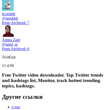
iGeekbb
@
igeekbb
Posts Archived
:
7
Amira Zairi
@
azed_ai
Posts Archived
:
6
TwitFast
v
1.4.94
Free Twitter video downloader. Top Twitter trends
and hashtags list, Monitor, track hottest trending
topics, hashtags.
Другие ссылки
о нас