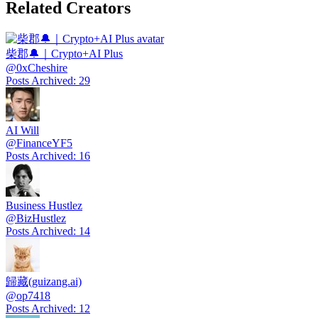
Related Creators
柴郡🔔｜Crypto+AI Plus
@
0xCheshire
Posts Archived
:
29
AI Will
@
FinanceYF5
Posts Archived
:
16
Business Hustlez
@
BizHustlez
Posts Archived
:
14
歸藏(guizang.ai)
@
op7418
Posts Archived
:
12