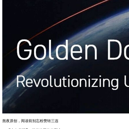
熬夜原创，阅读前别忘粉赞转三连
