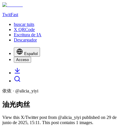
TwitFast
buscar tuits
X QRCode
Escritura de IA
Descargador
Español
Acceso
依依
· @
alicia_yiyi
油光肉丝
View this X/Twitter post from @alicia_yiyi published on 29 de
junio de 2025, 15:11. This post contains 1 images.