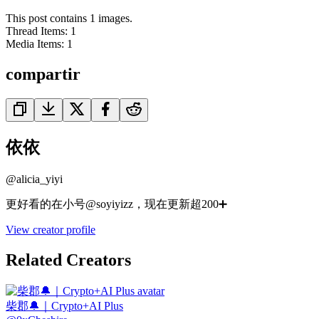
This post contains 1 images.
Thread Items
:
1
Media Items
:
1
compartir
依依
@
alicia_yiyi
更好看的在小号@soyiyizz，现在更新超200➕
View creator profile
Related Creators
柴郡🔔｜Crypto+AI Plus