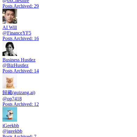
@
0xCheshire
Posts Archived
:
29
AI Will
@
FinanceYF5
Posts Archived
:
16
Business Hustlez
@
BizHustlez
Posts Archived
:
14
歸藏(guizang.ai)
@
op7418
Posts Archived
:
12
iGeekbb
@
igeekbb
Posts Archived
:
7