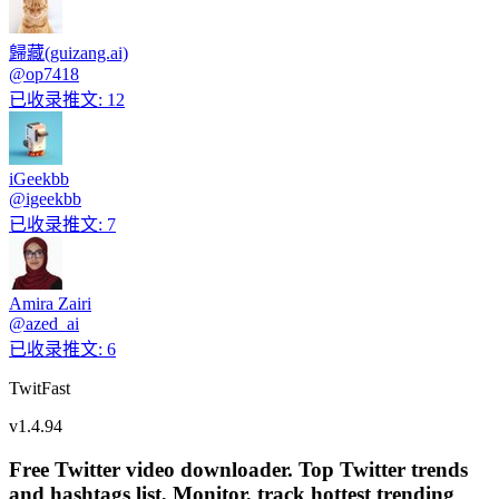
歸藏(guizang.ai)
@
op7418
已收录推文
:
12
iGeekbb
@
igeekbb
已收录推文
:
7
Amira Zairi
@
azed_ai
已收录推文
:
6
TwitFast
v
1.4.94
Free Twitter video downloader. Top Twitter trends
and hashtags list, Monitor, track hottest trending