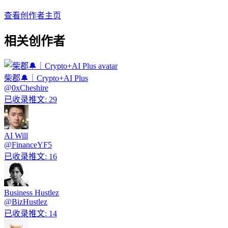
查看创作者主页
相关创作者
柴郡🔔｜Crypto+AI Plus
@
0xCheshire
已收录推文
:
29
AI Will
@
FinanceYF5
已收录推文
:
16
Business Hustlez
@
BizHustlez
已收录推文
:
14