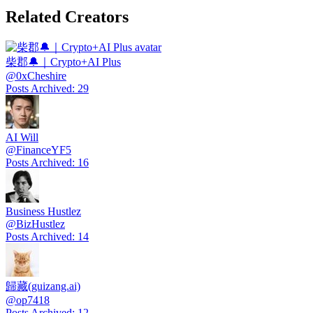
Related Creators
柴郡🔔｜Crypto+AI Plus
@
0xCheshire
Posts Archived
:
29
AI Will
@
FinanceYF5
Posts Archived
:
16
Business Hustlez
@
BizHustlez
Posts Archived
:
14
歸藏(guizang.ai)
@
op7418
Posts Archived
:
12