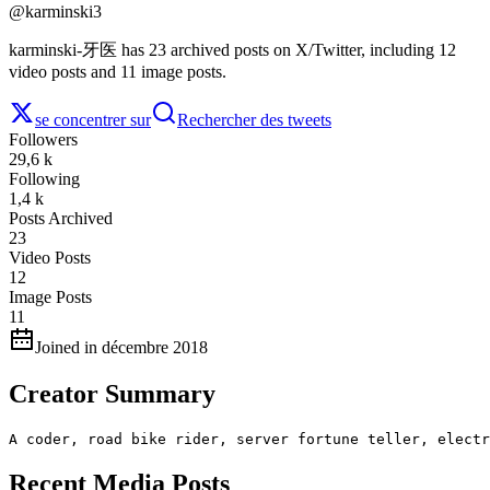
@
karminski3
karminski-牙医 has 23 archived posts on X/Twitter, including 12
video posts and 11 image posts.
se concentrer sur
Rechercher des tweets
Followers
29,6 k
Following
1,4 k
Posts Archived
23
Video Posts
12
Image Posts
11
Joined in décembre 2018
Creator Summary
A coder, road bike rider, server fortune teller, electr
Recent Media Posts