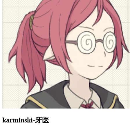
karminski-牙医