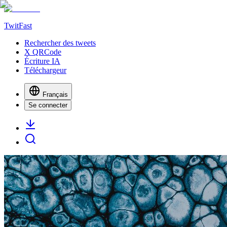
TwitFast
Rechercher des tweets
X QRCode
Écriture IA
Téléchargeur
Français
Se connecter