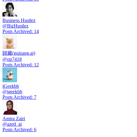
Business Hustlez
@
BizHustlez
Posts Archived
:
14
歸藏(guizang.ai)
@
op7418
Posts Archived
:
12
iGeekbb
@
igeekbb
Posts Archived
:
7
Amira Zairi
@
azed_ai
Posts Archived
:
6