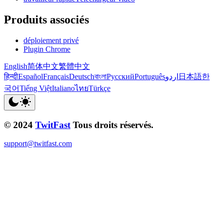
Produits associés
déploiement privé
Plugin Chrome
English
简体中文
繁體中文
हिन्दी
Español
Français
Deutsch
বাংলা
Русский
Português
اردو
日本語
한
국어
Tiếng Việt
Italiano
ไทย
Türkçe
© 2024
TwitFast
Tous droits réservés.
support@twitfast.com