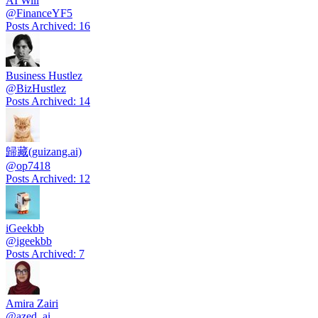
AI Will
@
FinanceYF5
Posts Archived
:
16
Business Hustlez
@
BizHustlez
Posts Archived
:
14
歸藏(guizang.ai)
@
op7418
Posts Archived
:
12
iGeekbb
@
igeekbb
Posts Archived
:
7
Amira Zairi
@
azed_ai