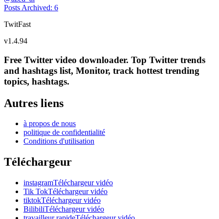
Posts Archived
:
6
TwitFast
v
1.4.94
Free Twitter video downloader. Top Twitter trends
and hashtags list, Monitor, track hottest trending
topics, hashtags.
Autres liens
à propos de nous
politique de confidentialité
Conditions d'utilisation
Téléchargeur
instagramTéléchargeur vidéo
Tik TokTéléchargeur vidéo
tiktokTéléchargeur vidéo
BilibiliTéléchargeur vidéo
travailleur rapideTéléchargeur vidéo