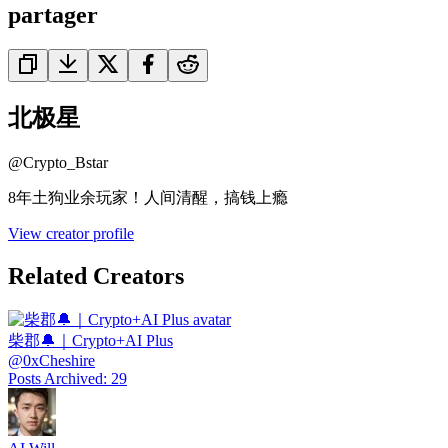
partager
北极星
@
Crypto_Bstar
8年土狗业余玩家！人间清醒，搞钱上瘾
View creator profile
Related Creators
柴郡🔔｜Crypto+AI Plus
@
0xCheshire
Posts Archived
:
29