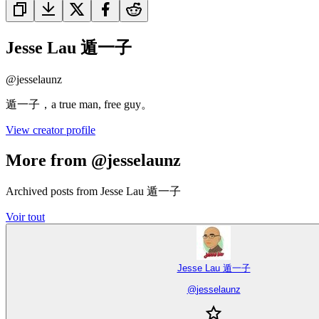
Jesse Lau 遁一子
@
jesselaunz
遁一子，a true man, free guy。
View creator profile
More from @jesselaunz
Archived posts from Jesse Lau 遁一子
Voir tout
Jesse Lau 遁一子
@
jesselaunz