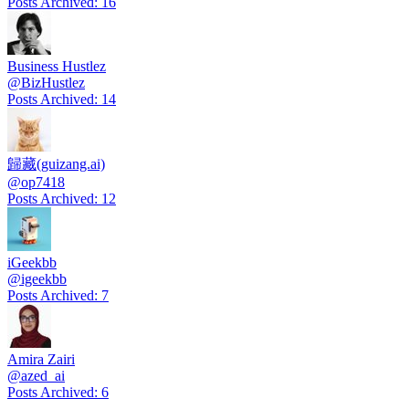
Posts Archived
:
16
Business Hustlez
@
BizHustlez
Posts Archived
:
14
歸藏(guizang.ai)
@
op7418
Posts Archived
:
12
iGeekbb
@
igeekbb
Posts Archived
:
7
Amira Zairi
@
azed_ai
Posts Archived
:
6