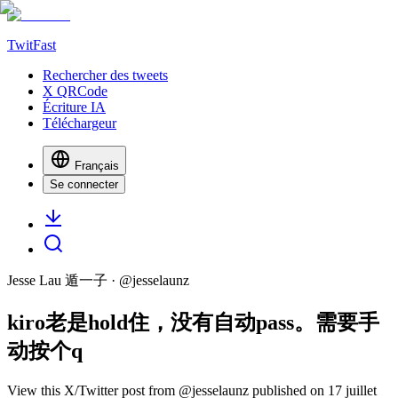
TwitFast
Rechercher des tweets
X QRCode
Écriture IA
Téléchargeur
Français
Se connecter
Jesse Lau 遁一子
· @
jesselaunz
kiro老是hold住，没有自动pass。需要手
动按个q
View this X/Twitter post from @jesselaunz published on 17 juillet