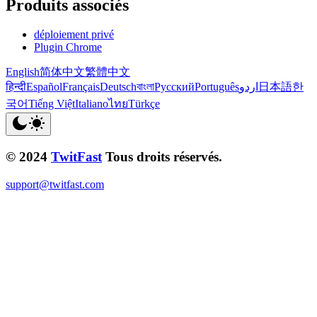
Produits associés
déploiement privé
Plugin Chrome
English
简体中文
繁體中文
हिन्दी
Español
Français
Deutsch
বাংলা
Русский
Português
اردو
日本語
한
국어
Tiếng Việt
Italiano
ไทย
Türkçe
© 2024
TwitFast
Tous droits réservés.
support@twitfast.com